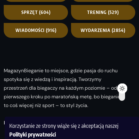
SPRZĘT
(604)
TRENING
(529)
WIADOMOŚCI
(916)
WYDARZENIA
(2854)
MagazynBieganie to miejsce, gdzie pasja do ruchu
spotyka się z wiedzą i inspiracją. Tworzymy
przestrzeń dla biegaczy na każdym poziomie – od
pierwszego kroku po maratońską metę, bo bieganie
to coś więcej niż sport – to styl życia.
Biegaj z nami i odkrywaj swoją najlepszą wersję!
Korzystanie ze strony wiąże się z akceptacją naszej
Polityki prywatności