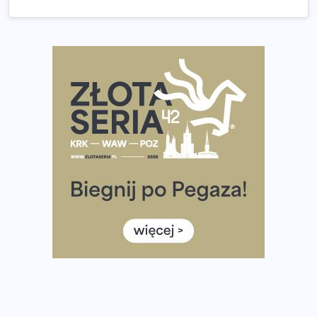
Praska 5k Run gospodarzem Mistrzostw Polski
Największy Bieg Powstania Warszawskiego w historii.
Ponad 12 tysięcy uczestników pobiegło dla Bohaterów!
Tętno vs tempo – czym kierować się w bieganiu?
Co ma dużo białka? Produkty, które warto włączyć do
diety
Rozbiegany Olsztyn szykuje się na weekend z
półmaratonem
Już w tę sobotę 35. Bieg Powstania Warszawskiego.
Wystartuje rekordowa liczba uczestników
35. Bieg Powstania Warszawskiego – praktyczny
poradnik przed startem