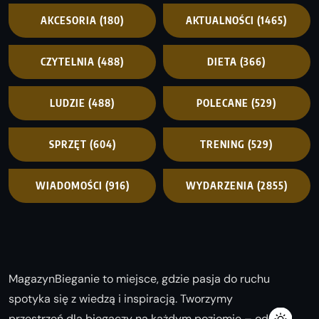
AKCESORIA
(180)
AKTUALNOŚCI
(1465)
CZYTELNIA
(488)
DIETA
(366)
LUDZIE
(488)
POLECANE
(529)
SPRZĘT
(604)
TRENING
(529)
WIADOMOŚCI
(916)
WYDARZENIA
(2855)
MagazynBieganie to miejsce, gdzie pasja do ruchu
spotyka się z wiedzą i inspiracją. Tworzymy
przestrzeń dla biegaczy na każdym poziomie – od