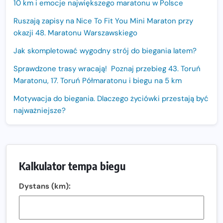
10 km i emocje największego maratonu w Polsce
Ruszają zapisy na Nice To Fit You Mini Maraton przy
okazji 48. Maratonu Warszawskiego
Jak skompletować wygodny strój do biegania latem?
Sprawdzone trasy wracają! Poznaj przebieg 43. Toruń
Maratonu, 17. Toruń Półmaratonu i biegu na 5 km
Motywacja do biegania. Dlaczego życiówki przestają być
najważniejsze?
15. Półmaraton Dwóch Mostów. Jubileuszowa edycja z
rekordową pulą nagród i większym limitem uczestników
Trasa 48. Maratonu Warszawskiego odkryta.
Kalkulator tempa biegu
Sprawdzony przebieg i profil stworzony do szybkiego
biegania
Dystans (km):
Oficjalna koszulka LOTTO 25. Poznań Maratonu!
Amazfit Balance 3: Kompleksowe narzędzie dla biegacza