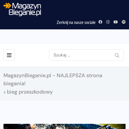
Zerknij na nasze sociale
MagazynBieganie.pl - NAJLEPSZA strona
biegania!
bieg przeszkodowy
>