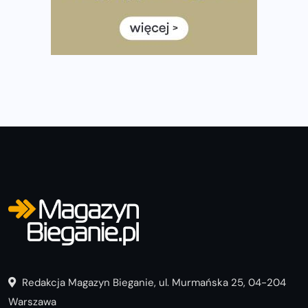
półmaratonem
Już w tę sobotę 35. Bieg Powstania Warszawskiego.
Wystartuje rekordowa liczba uczestników
Redakcja Magazyn Bieganie, ul. Murmańska 25, 04-204
Warszawa