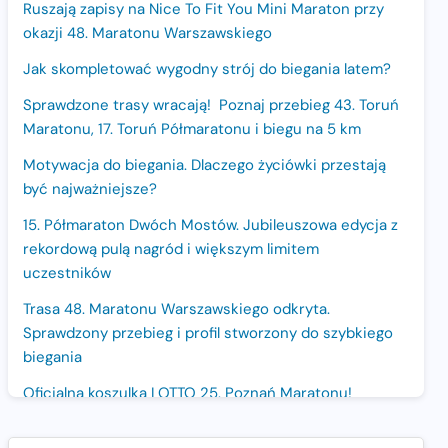
Ruszają zapisy na Nice To Fit You Mini Maraton przy
okazji 48. Maratonu Warszawskiego
Jak skompletować wygodny strój do biegania latem?
Sprawdzone trasy wracają! Poznaj przebieg 43. Toruń
Maratonu, 17. Toruń Półmaratonu i biegu na 5 km
Motywacja do biegania. Dlaczego życiówki przestają
być najważniejsze?
15. Półmaraton Dwóch Mostów. Jubileuszowa edycja z
rekordową pulą nagród i większym limitem
uczestników
Trasa 48. Maratonu Warszawskiego odkryta.
Sprawdzony przebieg i profil stworzony do szybkiego
biegania
Oficjalna koszulka LOTTO 25. Poznań Maratonu!
Amazfit Balance 3: Kompleksowe narzędzie dla