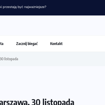
 przestają być najważniejsze?
eta
Zacznij biegać
Kontakt
30 listopada
rszawa, 30 listopada