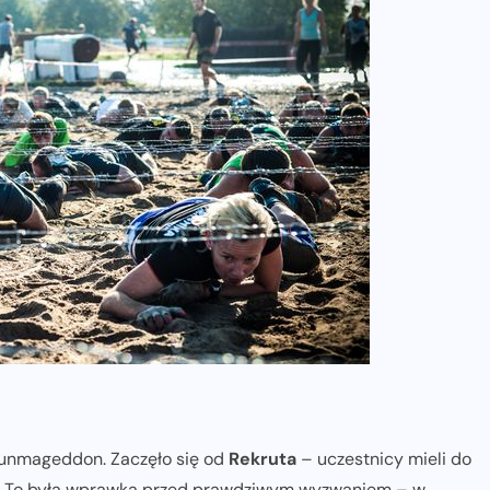
Runmageddon. Zaczęło się od
Rekruta
– uczestnicy mieli do
ód. To była wprawka przed prawdziwym wyzwaniem – w