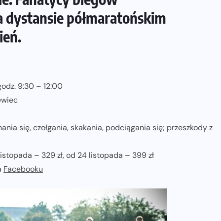
 dystansie półmaratońskim
ień.
godz. 9:30 – 12:00
ewiec
a się, czołgania, skakania, podciągania się; przeszkody z
istopada – 329 zł, od 24 listopada – 399 zł
a
Facebooku