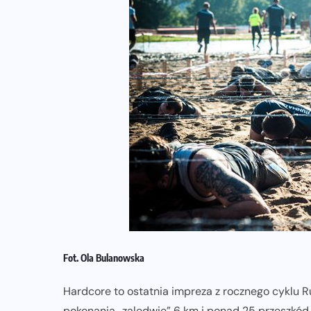
Fot. Ola Bulanowska
Hardcore to ostatnia impreza z rocznego cyklu 
pokonania „zaledwie” 6 km i ponad 25 przeszk