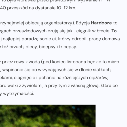
40 przeszkód na dystansie 10-12 km.
 przynajmniej obiecują organizatorzy). Edycja
Hardcore
to
egach przeszkodowych czują się jak… ciągnik w błocie.
To
j najlepiej poradzą sobie ci, którzy odrobili pracę domową
le też brzuch, plecy, bicepsy i tricepsy.
 przez rowy z wodą (pod koniec listopada będzie to miało
wspinanie się po wrzynających się w dłonie siatkach,
kami, ciągnięcie i pchanie najróżniejszych ciężarów,
o walki z żywiołami, a przy tym z własną głową, która co
cy wytrzymałości.