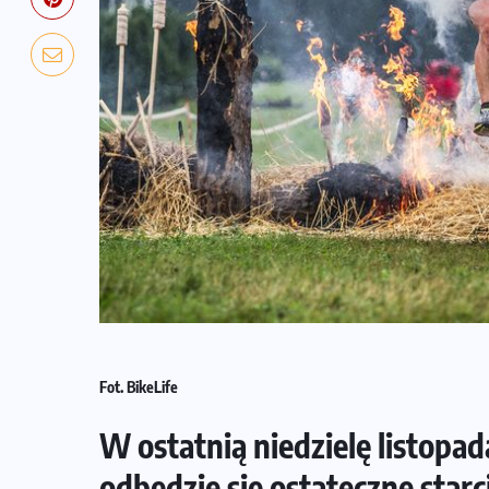
Fot. BikeLife
W ostatnią niedzielę listop
odbędzie się ostateczne star
NADCHODZĄCE IMPREZY
WYDARZENIA