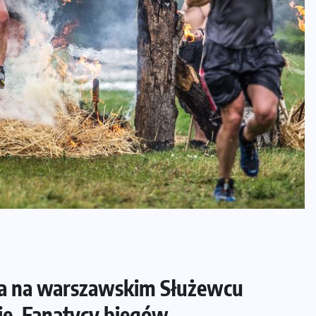
ada na warszawskim Służewcu
cie. Fanatycy biegów