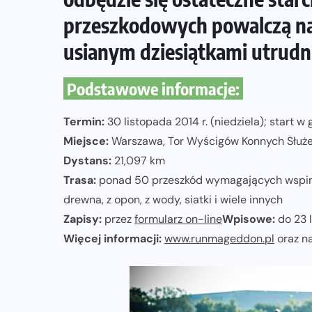
przeszkodowych powalczą na
ZAPOWIEDZI IMPREZ
usianym dziesiątkami utrudn
Sprawdzone trasy wracają! Poznaj
przebieg 43. Toruń Maratonu, 17.
Podstawowe informacje:
Toruń Półmaratonu i biegu na 5 km
Termin:
30 listopada 2014 r. (niedziela); start w 
06-08-2026
Miejsce:
Warszawa, Tor Wyścigów Konnych Służ
Dystans:
21,097 km
Trasa:
ponad 50 przeszkód wymagających wspinani
drewna, z opon, z wody, siatki i wiele innych
Zapisy:
przez
formularz on-line
Wpisowe:
do 23 l
Więcej informacji:
www.runmageddon.pl
oraz n