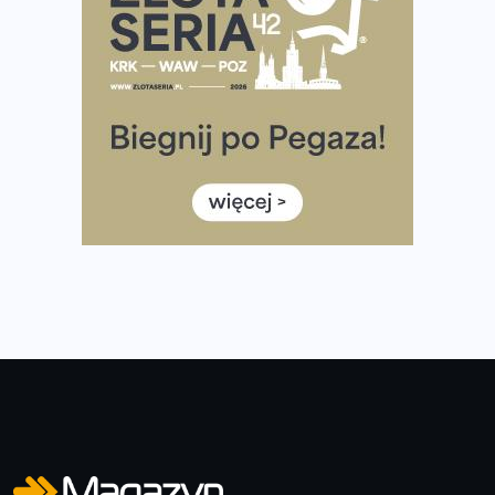
Co ma dużo białka? Produkty, które warto włączyć do
diety
Rozbiegany Olsztyn szykuje się na weekend z
półmaratonem
Już w tę sobotę 35. Bieg Powstania Warszawskiego.
Wystartuje rekordowa liczba uczestników
35. Bieg Powstania Warszawskiego – praktyczny
poradnik przed startem