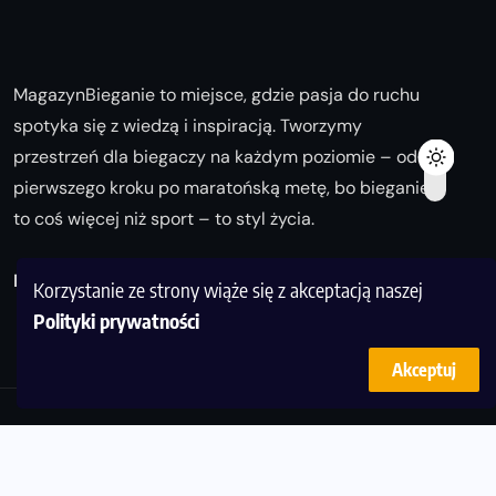
MagazynBieganie to miejsce, gdzie pasja do ruchu
spotyka się z wiedzą i inspiracją. Tworzymy
przestrzeń dla biegaczy na każdym poziomie – od
pierwszego kroku po maratońską metę, bo bieganie
to coś więcej niż sport – to styl życia.
Biegaj z nami i odkrywaj swoją najlepszą wersję!
Korzystanie ze strony wiąże się z akceptacją naszej
Polityki prywatności
Akceptuj
© Copyright 2025
magazynbieganie.pl
powered by
FoolProofSoft