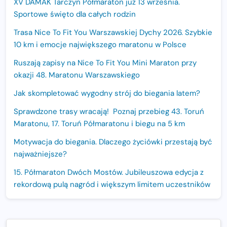
XV DAMAK Tarczyn Półmaraton już 13 września.
Sportowe święto dla całych rodzin
Trasa Nice To Fit You Warszawskiej Dychy 2026. Szybkie
10 km i emocje największego maratonu w Polsce
Ruszają zapisy na Nice To Fit You Mini Maraton przy
okazji 48. Maratonu Warszawskiego
Jak skompletować wygodny strój do biegania latem?
Sprawdzone trasy wracają! Poznaj przebieg 43. Toruń
Maratonu, 17. Toruń Półmaratonu i biegu na 5 km
Motywacja do biegania. Dlaczego życiówki przestają być
najważniejsze?
15. Półmaraton Dwóch Mostów. Jubileuszowa edycja z
rekordową pulą nagród i większym limitem uczestników
Trasa 48. Maratonu Warszawskiego odkryta.
Sprawdzony przebieg i profil stworzony do szybkiego
biegania