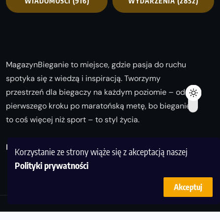
WIADOMOŚCI
(916)
WYDARZENIA
(2852)
MagazynBieganie to miejsce, gdzie pasja do ruchu
spotyka się z wiedzą i inspiracją. Tworzymy
przestrzeń dla biegaczy na każdym poziomie – od
pierwszego kroku po maratońską metę, bo bieganie
to coś więcej niż sport – to styl życia.
Biegaj z nami i odkrywaj swoją najlepszą wersję!
Korzystanie ze strony wiąże się z akceptacją naszej
Polityki prywatności
Akceptuj