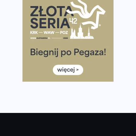
Rozbiegany Olsztyn szykuje się na weekend z
półmaratonem
Już w tę sobotę 35. Bieg Powstania Warszawskiego.
Wystartuje rekordowa liczba uczestników
35. Bieg Powstania Warszawskiego – praktyczny
poradnik przed startem
Ile razy w tygodniu biegać? 3 treningi wystarczą? Jak
często biegać, żeby robić postępy
Już w ten weekend! Przed nami Nocny Portowy Maraton
i Półmaraton Szczeciński. Wszystko, co warto wiedzieć