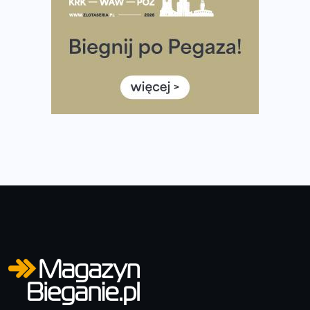
Rozbiegany Olsztyn szykuje się na weekend z
półmaratonem
Już w tę sobotę 35. Bieg Powstania Warszawskiego.
Wystartuje rekordowa liczba uczestników
35. Bieg Powstania Warszawskiego – praktyczny
poradnik przed startem