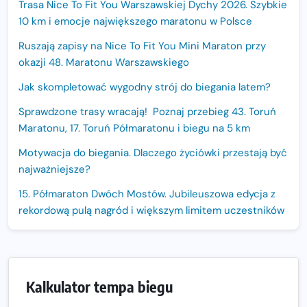
Trasa Nice To Fit You Warszawskiej Dychy 2026. Szybkie
10 km i emocje największego maratonu w Polsce
Ruszają zapisy na Nice To Fit You Mini Maraton przy
okazji 48. Maratonu Warszawskiego
Jak skompletować wygodny strój do biegania latem?
Sprawdzone trasy wracają! Poznaj przebieg 43. Toruń
Maratonu, 17. Toruń Półmaratonu i biegu na 5 km
Motywacja do biegania. Dlaczego życiówki przestają być
najważniejsze?
15. Półmaraton Dwóch Mostów. Jubileuszowa edycja z
rekordową pulą nagród i większym limitem uczestników
Trasa 48. Maratonu Warszawskiego odkryta.
Sprawdzony przebieg i profil stworzony do szybkiego
biegania
Kalkulator tempa biegu
Oficjalna koszulka LOTTO 25. Poznań Maratonu!