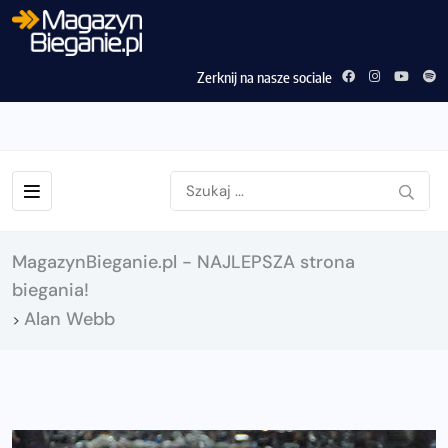
Zerknij na nasze sociale
MagazynBieganie.pl - NAJLEPSZA strona
biegania!
Alan Webb
>