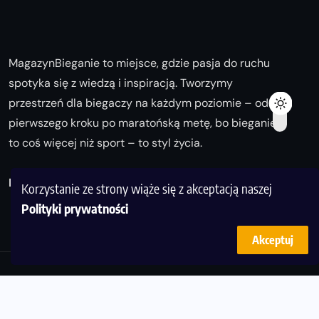
MagazynBieganie to miejsce, gdzie pasja do ruchu
spotyka się z wiedzą i inspiracją. Tworzymy
przestrzeń dla biegaczy na każdym poziomie – od
pierwszego kroku po maratońską metę, bo bieganie
to coś więcej niż sport – to styl życia.
Biegaj z nami i odkrywaj swoją najlepszą wersję!
Korzystanie ze strony wiąże się z akceptacją naszej
Polityki prywatności
Akceptuj
© Copyright 2025
magazynbieganie.pl
powered by
FoolProofSoft