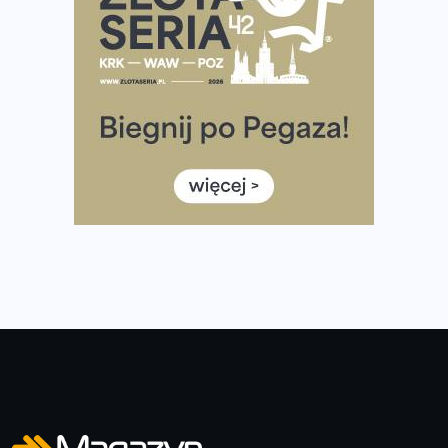
Co ma dużo białka? Produkty, które warto włączyć do
diety
Rozbiegany Olsztyn szykuje się na weekend z
półmaratonem
Już w tę sobotę 35. Bieg Powstania Warszawskiego.
Wystartuje rekordowa liczba uczestników
35. Bieg Powstania Warszawskiego – praktyczny
poradnik przed startem