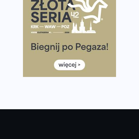
Wystartuje rekordowa liczba uczestników
35. Bieg Powstania Warszawskiego – praktyczny
poradnik przed startem
Ile razy w tygodniu biegać? 3 treningi wystarczą? Jak
często biegać, żeby robić postępy
Już w ten weekend! Przed nami Nocny Portowy Maraton
i Półmaraton Szczeciński. Wszystko, co warto wiedzieć
European Marathon Classics – jak zweryfikować swój
wynik