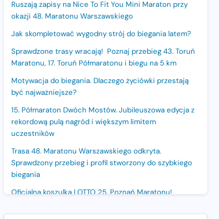
Ruszają zapisy na Nice To Fit You Mini Maraton przy
okazji 48. Maratonu Warszawskiego
Jak skompletować wygodny strój do biegania latem?
Sprawdzone trasy wracają! Poznaj przebieg 43. Toruń
Maratonu, 17. Toruń Półmaratonu i biegu na 5 km
Motywacja do biegania. Dlaczego życiówki przestają
być najważniejsze?
15. Półmaraton Dwóch Mostów. Jubileuszowa edycja z
rekordową pulą nagród i większym limitem
uczestników
Trasa 48. Maratonu Warszawskiego odkryta.
Sprawdzony przebieg i profil stworzony do szybkiego
biegania
Oficjalna koszulka LOTTO 25. Poznań Maratonu!
Amazfit Balance 3: Kompleksowe narzędzie dla