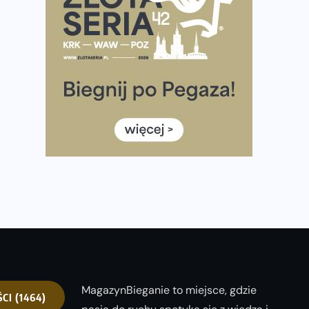
półmaratonem
Już w tę sobotę 35. Bieg Powstania Warszawskiego.
Wystartuje rekordowa liczba uczestników
35. Bieg Powstania Warszawskiego – praktyczny
poradnik przed startem
Ile razy w tygodniu biegać? 3 treningi wystarczą? Jak
często biegać, żeby robić postępy
Już w ten weekend! Przed nami Nocny Portowy
Maraton i Półmaraton Szczeciński. Wszystko, co warto
wiedzieć
MagazynBieganie to miejsce, gdzie
ŚCI
(1464)