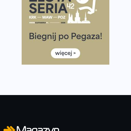
Co ma dużo białka? Produkty, które warto włączyć do
diety
Rozbiegany Olsztyn szykuje się na weekend z
półmaratonem
Już w tę sobotę 35. Bieg Powstania Warszawskiego.
Wystartuje rekordowa liczba uczestników
35. Bieg Powstania Warszawskiego – praktyczny
poradnik przed startem