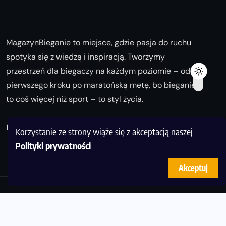
MagazynBieganie to miejsce, gdzie pasja do ruchu
spotyka się z wiedzą i inspiracją. Tworzymy
przestrzeń dla biegaczy na każdym poziomie – od
pierwszego kroku po maratońską metę, bo bieganie
to coś więcej niż sport – to styl życia.
Biegaj z nami i odkrywaj swoją najlepszą wersję!
Korzystanie ze strony wiąże się z akceptacją naszej
Polityki prywatności
Akceptuj
© Copyright 2025
magazynbieganie.pl
powered by
FoolProofSoft