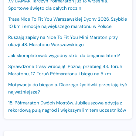
XV DAMAK Tarczyn Półmaraton już 13 września.
Sportowe święto dla całych rodzin
Trasa Nice To Fit You Warszawskiej Dychy 2026. Szybkie
10 km i emocje największego maratonu w Polsce
Ruszają zapisy na Nice To Fit You Mini Maraton przy
okazji 48. Maratonu Warszawskiego
Jak skompletować wygodny strój do biegania latem?
Sprawdzone trasy wracają! Poznaj przebieg 43. Toruń
Maratonu, 17. Toruń Półmaratonu i biegu na 5 km
Motywacja do biegania. Dlaczego życiówki przestają być
najważniejsze?
15. Półmaraton Dwóch Mostów. Jubileuszowa edycja z
rekordową pulą nagród i większym limitem uczestników
Trasa 48. Maratonu Warszawskiego odkryta.
Sprawdzony przebieg i profil stworzony do szybkiego
biegania