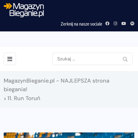
Zerknij na nasze sociale
MagazynBieganie.pl - NAJLEPSZA strona
biegania!
11. Run Toruń
>