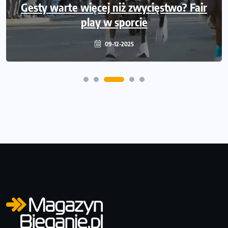
Gesty warte więcej niż zwycięstwo? Fair
przykładzie PKO Banku Polskiego i 35.
Biegu Niepodległości
play w sporcie
09-12-2025
28-11-2025