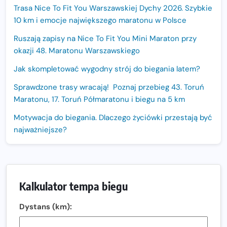
Trasa Nice To Fit You Warszawskiej Dychy 2026. Szybkie
10 km i emocje największego maratonu w Polsce
Ruszają zapisy na Nice To Fit You Mini Maraton przy
okazji 48. Maratonu Warszawskiego
Jak skompletować wygodny strój do biegania latem?
Sprawdzone trasy wracają! Poznaj przebieg 43. Toruń
Maratonu, 17. Toruń Półmaratonu i biegu na 5 km
Motywacja do biegania. Dlaczego życiówki przestają być
najważniejsze?
15. Półmaraton Dwóch Mostów. Jubileuszowa edycja z
rekordową pulą nagród i większym limitem uczestników
Trasa 48. Maratonu Warszawskiego odkryta.
Kalkulator tempa biegu
Sprawdzony przebieg i profil stworzony do szybkiego
biegania
Dystans (km):
Oficjalna koszulka LOTTO 25. Poznań Maratonu!