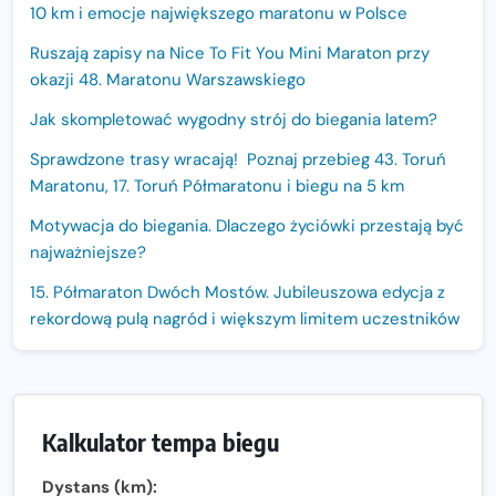
10 km i emocje największego maratonu w Polsce
Ruszają zapisy na Nice To Fit You Mini Maraton przy
okazji 48. Maratonu Warszawskiego
Jak skompletować wygodny strój do biegania latem?
Sprawdzone trasy wracają! Poznaj przebieg 43. Toruń
Maratonu, 17. Toruń Półmaratonu i biegu na 5 km
Motywacja do biegania. Dlaczego życiówki przestają być
najważniejsze?
15. Półmaraton Dwóch Mostów. Jubileuszowa edycja z
rekordową pulą nagród i większym limitem uczestników
Trasa 48. Maratonu Warszawskiego odkryta.
Sprawdzony przebieg i profil stworzony do szybkiego
biegania
Kalkulator tempa biegu
Oficjalna koszulka LOTTO 25. Poznań Maratonu!
Dystans (km):
Amazfit Balance 3: Kompleksowe narzędzie dla biegacza