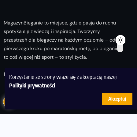
MagazynBieganie to miejsce, gdzie pasja do ruchu
spotyka się z wiedzą i inspiracją. Tworzymy
przestrzeń dla biegaczy na każdym poziomie – od
pierwszego kroku po maratońską metę, bo bieganie
to coś więcej niż sport – to styl życia.
Biegaj z nami i odkrywaj swoją najlepszą wersję!
Korzystanie ze strony wiąże się z akceptacją naszej
Polityki prywatności
Akceptuj
© Copyright 2025
magazynbieganie.pl
powered by
FoolProofSoft