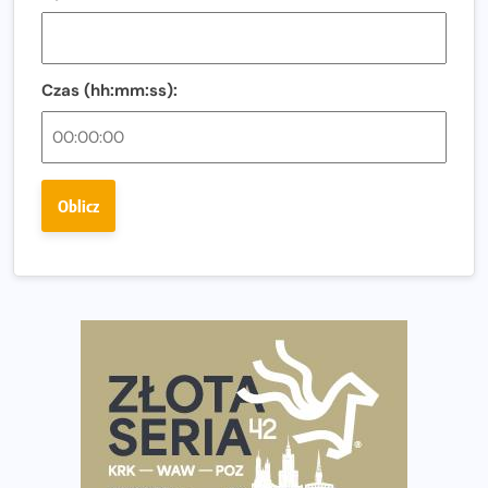
i zawodnika Hyrox?
Regeneracja w bieganiu. Co warto o niej wiedzieć?
Czas (hh:mm:ss):
Ostatnie wolne miejsca na jubileuszowy Bieg
Fabrykanta. Organizatorzy odkrywają trasę dzień po
dniu.
Złota Seria 42 rośnie. Coraz więcej maratończyków
Oblicz
wybiera wyzwanie trzech największych maratonów w
Polsce
Praska 5k Run gospodarzem Mistrzostw Polski
Największy Bieg Powstania Warszawskiego w historii.
Ponad 12 tysięcy uczestników pobiegło dla Bohaterów!
Tętno vs tempo – czym kierować się w bieganiu?
Co ma dużo białka? Produkty, które warto włączyć do
diety