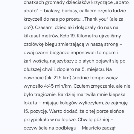
chatkach gromady dzieciaków krzyczące „abato,
abato” – białasy, białasy, całkiem często ludzie
krzyczeli do nas po prostu: „Thank you” (ale za
co?). Czasami dzieciaki dołączały do nas na
kilkaset metrów. Koło 19. Kilometra ujrzeliśmy
czołówkę biegu zmierzającą w naszą stronę –
dwaj czarni biegacze imponowali tempem i
żarliwością, najszybszy z białych pojawił się po
dłuższej chwili, dopiero na 5. miejscu. Na
nawrocie (ok. 21,5 km) średnie tempo wciąż
wynosiło 4:45 min/km. Czułem zmęczenie, ale nie
było tragicznie. Bardziej martwiła mnie kiepska
lokata – mijając kolegów wyliczyłem, że zajmuję
15. pozycję. Warto dodać, że o tej porze słońce
przypiekało w najlepsze. Chwilę później –
oczywiście na podbiegu – Mauricio zaczął