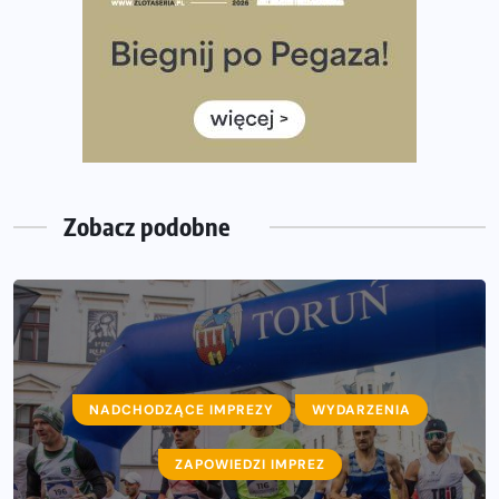
Rozbiegany Olsztyn szykuje się na weekend z
półmaratonem
Już w tę sobotę 35. Bieg Powstania Warszawskiego.
Wystartuje rekordowa liczba uczestników
35. Bieg Powstania Warszawskiego – praktyczny
poradnik przed startem
Zobacz podobne
NADCHODZĄCE IMPREZY
WYDARZENIA
ZAPOWIEDZI IMPREZ