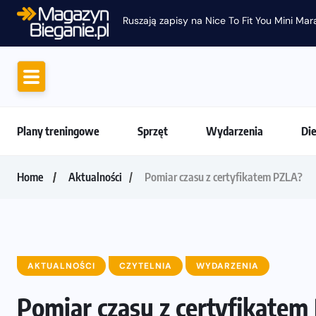
Ruszają zapisy na Nice To Fit You Mini Ma
Plany treningowe
Sprzęt
Wydarzenia
Di
Home
Aktualności
Pomiar czasu z certyfikatem PZLA?
AKTUALNOŚCI
CZYTELNIA
WYDARZENIA
Pomiar czasu z certyfikatem