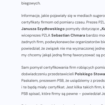
biegowych.
ZAPOWIEDZI IMPREZ
Informacje, jakie pojawiały się w mediach suger
uż
Trasa Nice To Fit You Warszawskiej
certyfikaty firmom od pomiaru czasu. Prezes PZ
Dychy 2026. Szybkie 10 km i emocje
Janusza Szydłowskiego
pomysły dotyczące
„K
największego maratonu w Polsce
wiceprezes PZLA
Sebastian Chmara
bardzo mocn
żadnych firm, podwykonawców organizatorów b
07-08-2026
powiedział, że związek nie ma wyznaczonej jednej
my chcemy jakąś jedną firmę faworyzować są po p
Sam pomysł certyfikowania firm robiących pomiar
doświadczeniu przedstawicieli
Polskiego Stowa
Paskalem, prezesem PSB, że usiądziemy z przedsta
i te będą miały certyfikat. Jest kilka takich fi
PSB spisać, które firmy są pewne – powiedział J