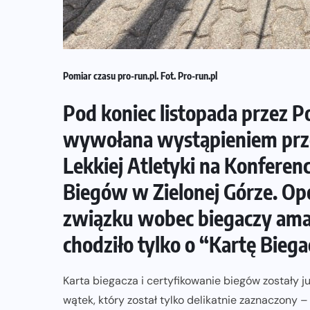
Pomiar czasu pro-run.pl. Fot. Pro-run.pl
Pod koniec listopada przez Po
wywołana wystąpieniem prze
Lekkiej Atletyki na Konferen
Biegów w Zielonej Górze. Op
związku wobec biegaczy ama
chodziło tylko o “Kartę Biega
Karta biegacza i certyfikowanie biegów zostały j
wątek, który został tylko delikatnie zaznaczony 
NADCHODZĄCE IMPREZY
WYDARZENIA