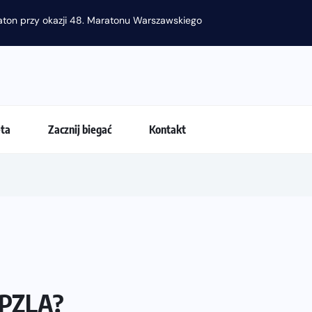
raton przy okazji 48. Maratonu Warszawskiego
eta
Zacznij biegać
Kontakt
 PZLA?