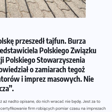
lskę przeszedł tajfun. Burza
dstawiciela Polskiego Związku
cji Polskiego Stowarzyszenia
owiedział o zamiarach tegoż
torów i imprez masowych. Nie
cza”.
uż aż nadto opisane, do nich wracać nie będę. Jest za to
– certyfikowanie firm robiących pomiar czasu na imprezach