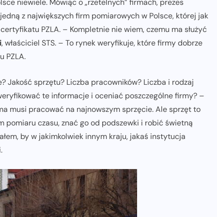
lsce niewiele. Mówiąc o „rzetelnych” firmach, prezes
, jedną z największych firm pomiarowych w Polsce, której jak
 certyfikatu PZLA. – Kompletnie nie wiem, czemu ma służyć
i
, właściciel STS. – To rynek weryfikuje, które firmy dobrze
u PZLA.
? Jakość sprzętu? Liczba pracowników? Liczba i rodzaj
eryfikować te informacje i oceniać poszczególne firmy? –
ma musi pracować na najnowszym sprzęcie. Ale sprzęt to
m pomiaru czasu, znać go od podszewki i robić świetną
ałem, by w jakimkolwiek innym kraju, jakaś instytucja
.