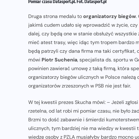
Pomiar czasu Datasport.pl. Fot. Datasport.pl
Druga strona medalu to
organizatorzy biegów
.
jakimś cudem udało się wprowadzić w życie, czy 
dalej, czy będą one w stanie obsłużyć wszystkie
mieć atest trasy, więc idąc tym tropem bardzo m
będą patrzyli czy dana firma ma taki certyfikat, 
mówi
Piotr Suchenia
, specjalista ds. sportu w 
powinien zawierać umowę z taką firmą, która speł
organizatorzy biegów ulicznych w Polsce należą 
organizatorów zrzeszonych w PSB nie jest fair.
W tej kwestii prezes Skucha mówi: – Jeżeli zgłosi 
rzetelna, od lat robi mi pomiar czasu, nie było ża
Brzmi to dość zabawnie i śmierdzi kumoterstwem
ulicznych, tym bardziej nie ma wiedzy w kwestii 
wiedzę osoby z PZLA musiałyby bardzo mocno ucz