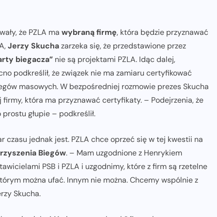
owały, że PZLA ma
wybraną firmę
, która będzie przyznawać
LA,
Jerzy Skucha
zarzeka się, że przedstawione przez
arty biegacza”
nie są projektami PZLA. Idąc dalej,
o podkreślił, że związek nie ma zamiaru certyfikować
iegów masowych. W bezpośredniej rozmowie prezes Skucha
 firmy, która ma przyznawać certyfikaty. – Podejrzenia, że
rostu głupie – podkreślił.
 czasu jednak jest. PZLA chce oprzeć się w tej kwestii na
rzyszenia Biegów
. – Mam uzgodnione z Henrykiem
wicielami PSB i PZLA i uzgodnimy, które z firm są rzetelne
rm, którym można ufać. Innym nie można. Chcemy wspólnie z
erzy Skucha.