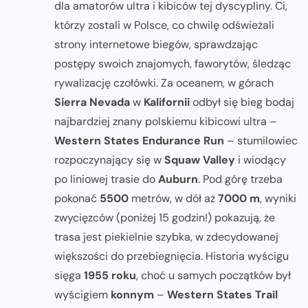
dla amatorów ultra i kibiców tej dyscypliny. Ci,
którzy zostali w Polsce, co chwilę odświeżali
strony internetowe biegów, sprawdzając
postępy swoich znajomych, faworytów, śledząc
rywalizację czołówki. Za oceanem, w górach
Sierra Nevada
w
Kalifornii
odbył się bieg bodaj
najbardziej znany polskiemu kibicowi ultra –
Western States Endurance Run
– stumilowiec
rozpoczynający się w
Squaw Valley
i wiodący
po liniowej trasie do
Auburn
. Pod górę trzeba
pokonać
5500
metrów, w dół aż
7000 m
, wyniki
zwycięzców (poniżej 15 godzin!) pokazują, że
trasa jest piekielnie szybka, w zdecydowanej
większości do przebiegnięcia. Historia wyścigu
sięga
1955 roku
, choć u samych początków był
wyścigiem
konnym
–
Western States Trail