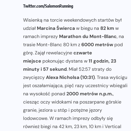
Twitter.com/SalomonRunning
Wisienką na torcie weekendowych startów był
udział
Marcina Świerca
w biegu na
82 km
w
ramach imprezy
Marathon du Mont-Blanc
, na
trasie Mont-Blanc 80 km z
6000 metrów
pod
górę. Zajął rewelacyjne
czwarte
miejsce
pokonując dystans w
11 godzin, 23
minuty i 57 sekund
. Miał 52:57 straty do
zwycięzcy
Alexa Nicholsa
(10:31)
. Trasa wyścigu
jest oszałamiająca, pięć razy uczestnicy wbiegali
na wysokość ponad
2000 metrów n.p.m.
,
ciesząc oczy widokami na poszarpane górskie
granie, jeziora u stóp i potężne jęzory
lodowcowe. W ramach imprezy odbyły się
również biegi na 42 km, 23 km, 10 km i Vertical