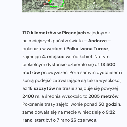
170 kilometrów w Pirenejach
w jednym z
najmniejszych państw świata –
Andorze
–
pokonała w weekend
Polka Iwona Turosz
,
zajmując
4. miejsce
wśród kobiet. Na tym
piekielnym dystansie uzbierało się aż
13 500
metrów
przewyższeń. Poza samym dystansem i
sumą podejść zatrważające są także wysokości,
aż
16 szczytów
na trasie znajduje się powyżej
2400 m
, a średnia wysokość to
2085 metrów
.
Pokonanie trasy zajęło Iwonie ponad
50 godzin
,
zameldowała się na mecie w niedzielę o
9:22
rano
, start był o 7 rano
26 czerwca
.