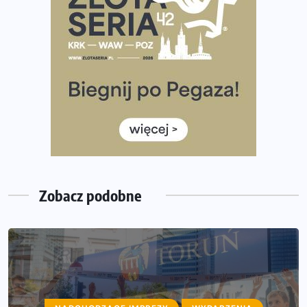
Co ma dużo białka? Produkty, które warto włączyć do
diety
Rozbiegany Olsztyn szykuje się na weekend z
półmaratonem
Już w tę sobotę 35. Bieg Powstania Warszawskiego.
Wystartuje rekordowa liczba uczestników
35. Bieg Powstania Warszawskiego – praktyczny
poradnik przed startem
Zobacz podobne