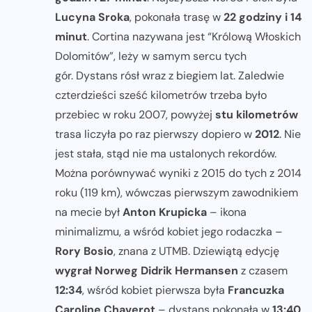
Lucyna Sroka
, pokonała trasę w
22 godziny i 14
minut
. Cortina nazywana jest “Królową Włoskich
Dolomitów”, leży w samym sercu tych
gór. Dystans rósł wraz z biegiem lat. Zaledwie
czterdzieści sześć kilometrów trzeba było
przebiec w roku 2007, powyżej
stu kilometrów
trasa liczyła po raz pierwszy dopiero w
2012
. Nie
jest stała, stąd nie ma ustalonych rekordów.
Można porównywać wyniki z 2015 do tych z 2014
roku (119 km), wówczas pierwszym zawodnikiem
na mecie był
Anton Krupicka
– ikona
minimalizmu, a wśród kobiet jego rodaczka –
Rory Bosio
, znana z UTMB. Dziewiątą edycję
wygrał Norweg Didrik Hermansen
z czasem
12:34
, wśród kobiet pierwsza była
Francuzka
Caroline Chaverot
– dystans pokonała w
13:40
,