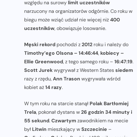
względu na surowy
limit uczestników
narzucony na organizatorów odgórnie. Co roku w
biegu może wziąć udział nie więcej niż
400
uczestników
, obowiązuje losowanie.
Męski rekord
pochodzi z
2012
roku i należy do
Timothy’ego Olsona – 14:46:44
,
kobiecy –
Ellie Greenwood
, z tego samego roku –
16:47:19
.
Scott Jurek
wygrywał z Western States
siedem
razy z rzędu,
Ann Trason
wygrywała wśród
kobiet aż
14 razy
.
W tym roku na starcie stanął
Polak Bartłomiej
Trela
, pokonał dystans w
26 godzin 34 minuty i
55 sekund
.
Czwartym
zawodnikiem na mecie
był
Litwin
mieszkający w
Szczecinie
–