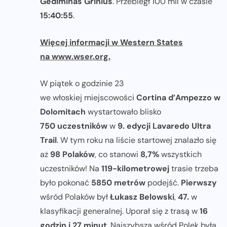
Gediminas Grinius
. Przebiegł 100 mil w czasie
15:40:55
.
Więcej informacji w Western States
na www.wser.org.
W piątek o godzinie 23
we włoskiej miejscowości
Cortina d’Ampezzo w
Dolomitach
wystartowało blisko
750 uczestników
w
9. edycji Lavaredo Ultra
Trail
. W tym roku na liście startowej znalazło się
aż
98 Polaków
, co stanowi
8,7%
wszystkich
uczestników! Na
119-kilometrowej
trasie trzeba
było pokonać
5850 metrów
podejść.
Pierwszy
wśród Polaków był
Łukasz Belowski
,
47.
w
klasyfikacji generalnej. Uporał się z trasą w
16
godzin i 27 minut
. Najszybsza wśród Polek była