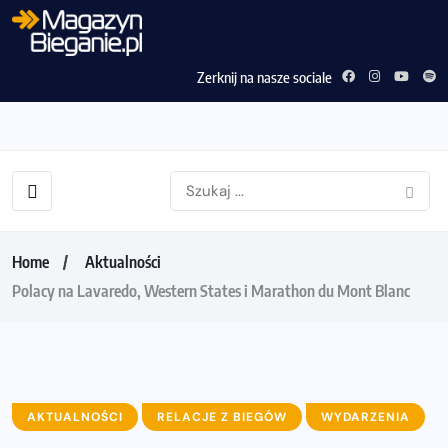
Zerknij na nasze sociale
Home
Aktualności
Polacy na Lavaredo, Western States i Marathon du Mont Blanc
AKTUALNOŚCI
RELACJE Z BIEGÓW
WYDARZENIA