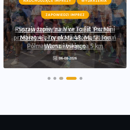
NADCHODZĄCE IMPREZY
WYDARZENIA
ZAPOWIEDZI IMPREZ
Sprawdzone trasy wracają! Poznaj
przebieg 43. Toruń Maratonu, 17. Toruń
Półmaratonu i biegu na 5 km
06-08-2026