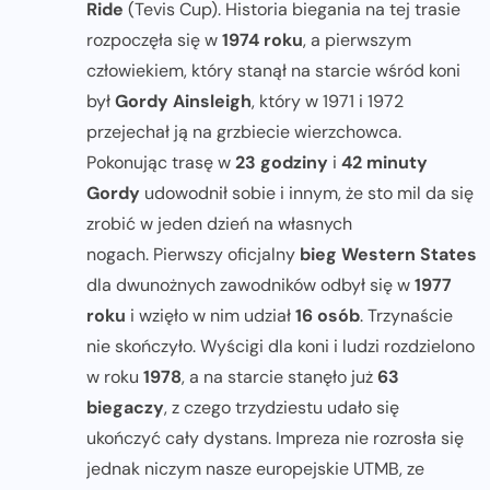
Ride
(Tevis Cup). Historia biegania na tej trasie
rozpoczęła się w
1974 roku
, a pierwszym
człowiekiem, który stanął na starcie wśród koni
był
Gordy Ainsleigh
, który w 1971 i 1972
przejechał ją na grzbiecie wierzchowca.
Pokonując trasę w
23 godziny
i
42 minuty
Gordy
udowodnił sobie i innym, że sto mil da się
zrobić w jeden dzień na własnych
nogach. Pierwszy oficjalny
bieg Western States
dla dwunożnych zawodników odbył się w
1977
roku
i wzięło w nim udział
16 osób
. Trzynaście
nie skończyło. Wyścigi dla koni i ludzi rozdzielono
w roku
1978
, a na starcie stanęło już
63
biegaczy
, z czego trzydziestu udało się
ukończyć cały dystans. Impreza nie rozrosła się
jednak niczym nasze europejskie UTMB, ze