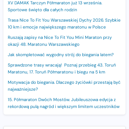
XV DAMAK Tarczyn Półmaraton już 13 września.
Sportowe święto dla całych rodzin
Trasa Nice To Fit You Warszawskiej Dychy 2026. Szybkie
10 km i emocje największego maratonu w Polsce
Ruszają zapisy na Nice To Fit You Mini Maraton przy
okazji 48. Maratonu Warszawskiego
Jak skompletować wygodny strój do biegania latem?
Sprawdzone trasy wracają! Poznaj przebieg 43. Toruń
Maratonu, 17. Toruń Półmaratonu i biegu na 5 km
Motywacja do biegania. Dlaczego życiówki przestają być
najważniejsze?
15. Półmaraton Dwóch Mostów. Jubileuszowa edycja z
rekordową pulą nagród i większym limitem uczestników
Trasa 48. Maratonu Warszawskiego odkryta.
Sprawdzony przebieg i profil stworzony do szybkiego