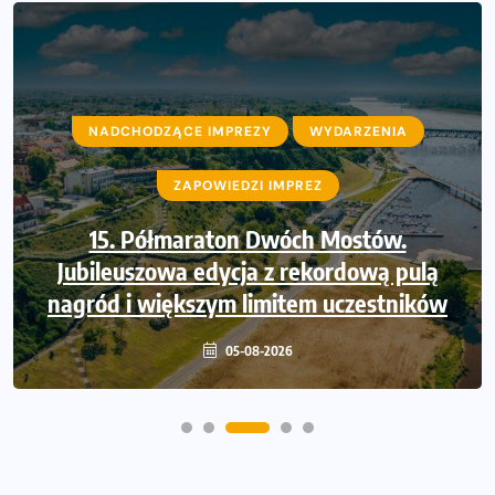
NADCHODZĄCE IMPREZY
NADCHODZĄCE IMPREZY
WYDARZENIA
WYDARZENIA
ZAPOWIEDZI IMPREZ
ZAPOWIEDZI IMPREZ
Trasa 48. Maratonu Warszawskiego
15. Półmaraton Dwóch Mostów.
Jubileuszowa edycja z rekordową pulą
odkryta. Sprawdzony przebieg i profil
nagród i większym limitem uczestników
stworzony do szybkiego biegania
05-08-2026
05-08-2026