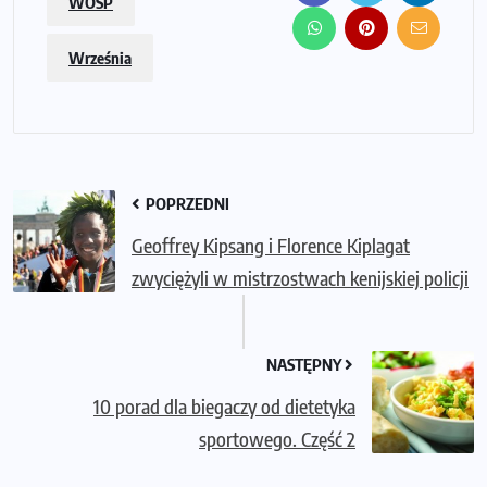
WOŚP
Września
POPRZEDNI
Geoffrey Kipsang i Florence Kiplagat
zwyciężyli w mistrzostwach kenijskiej policji
NASTĘPNY
10 porad dla biegaczy od dietetyka
sportowego. Część 2