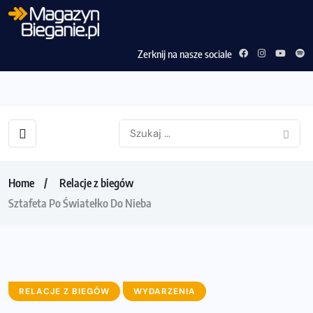
Zerknij na nasze sociale
Home
Relacje z biegów
Sztafeta Po Światełko Do Nieba
RELACJE Z BIEGÓW
WYDARZENIA