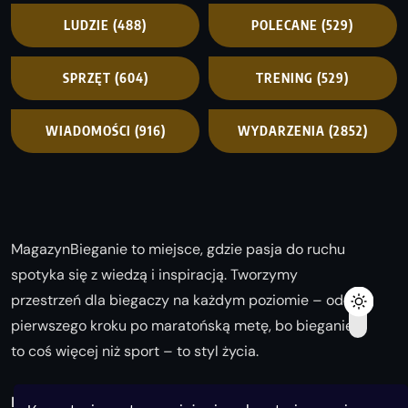
LUDZIE
(488)
POLECANE
(529)
SPRZĘT
(604)
TRENING
(529)
WIADOMOŚCI
(916)
WYDARZENIA
(2852)
MagazynBieganie to miejsce, gdzie pasja do ruchu
spotyka się z wiedzą i inspiracją. Tworzymy
przestrzeń dla biegaczy na każdym poziomie – od
pierwszego kroku po maratońską metę, bo bieganie
to coś więcej niż sport – to styl życia.
Biegaj z nami i odkrywaj swoją najlepszą wersję!