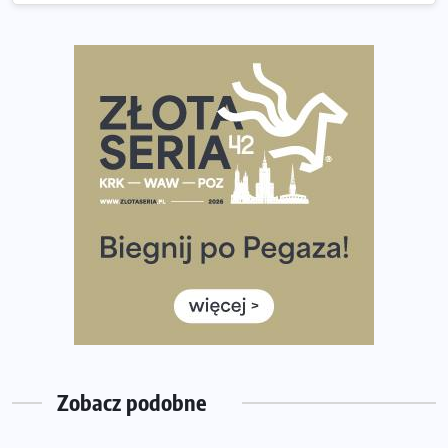
Co ma dużo białka? Produkty, które warto włączyć do
diety
Rozbiegany Olsztyn szykuje się na weekend z
półmaratonem
Już w tę sobotę 35. Bieg Powstania Warszawskiego.
Wystartuje rekordowa liczba uczestników
35. Bieg Powstania Warszawskiego – praktyczny
poradnik przed startem
Ile razy w tygodniu biegać? 3 treningi wystarczą? Jak
często biegać, żeby robić postępy
Już w ten weekend! Przed nami Nocny Portowy Maraton
i Półmaraton Szczeciński. Wszystko, co warto wiedzieć
Zobacz podobne