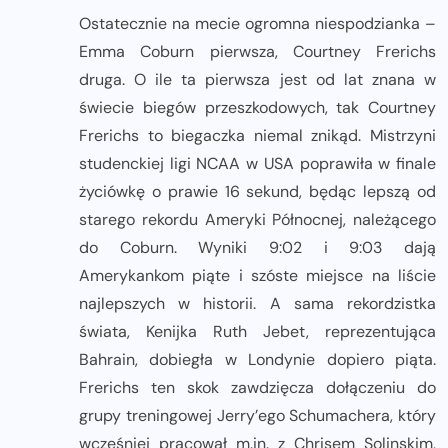
Ostatecznie na mecie ogromna niespodzianka –
Emma Coburn pierwsza, Courtney Frerichs
druga. O ile ta pierwsza jest od lat znana w
świecie biegów przeszkodowych, tak Courtney
Frerichs to biegaczka niemal znikąd. Mistrzyni
studenckiej ligi NCAA w USA poprawiła w finale
życiówkę o prawie 16 sekund, będąc lepszą od
starego rekordu Ameryki Północnej, należącego
do Coburn. Wyniki 9:02 i 9:03 dają
Amerykankom piąte i szóste miejsce na liście
najlepszych w historii. A sama rekordzistka
świata, Kenijka Ruth Jebet, reprezentująca
Bahrain, dobiegła w Londynie dopiero piąta.
Frerichs ten skok zawdzięcza dołączeniu do
grupy treningowej Jerry’ego Schumachera, który
wcześniej pracował m.in. z Chrisem Solinskim,