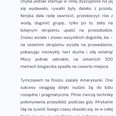
chyba jednak startuje w innej dyscyplinie niż jej
się wydawało, rywalki były daleko z przodu.
Kenijka dała radę zawrócić, przeskoczyć rów z
wodą, dogonić grupę… tylko po to, żeby na
kolejnym okrążeniu upaść na przeszkodzie.
Znowu wstała i znowu wszystkich dogoniła, ba –
na ostatnim okrążeniu wyszła na prowadzenie,
pokazując niezwykły hart ducha i siłę witalną!
Mocy jednak zabrakło, na ostatnich 200
metrach biegaczka spadła na czwarte miejsce.
Tymczasem na finiszu szalały Amerykanki. One
sukcesy osiągają dzięki nudzie. Są do bólu
rozsądne i pragmatyczne. Pilnie ćwiczą technikę
pokonywania przeszkód, podczas gdy Afrykanie
idą na żywioł. Swego czasu okazało się, że w całej