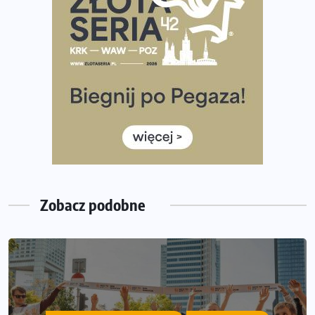
Ponad 12 tysięcy uczestników pobiegło dla Bohaterów!
Tętno vs tempo – czym kierować się w bieganiu?
Co ma dużo białka? Produkty, które warto włączyć do
diety
Rozbiegany Olsztyn szykuje się na weekend z
półmaratonem
Już w tę sobotę 35. Bieg Powstania Warszawskiego.
Wystartuje rekordowa liczba uczestników
Zobacz podobne