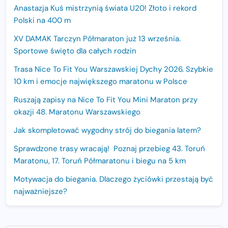
Anastazja Kuś mistrzynią świata U20! Złoto i rekord
Polski na 400 m
XV DAMAK Tarczyn Półmaraton już 13 września.
Sportowe święto dla całych rodzin
Trasa Nice To Fit You Warszawskiej Dychy 2026. Szybkie
10 km i emocje największego maratonu w Polsce
Ruszają zapisy na Nice To Fit You Mini Maraton przy
okazji 48. Maratonu Warszawskiego
Jak skompletować wygodny strój do biegania latem?
Sprawdzone trasy wracają! Poznaj przebieg 43. Toruń
Maratonu, 17. Toruń Półmaratonu i biegu na 5 km
Motywacja do biegania. Dlaczego życiówki przestają być
najważniejsze?
15. Półmaraton Dwóch Mostów. Jubileuszowa edycja z
rekordową pulą nagród i większym limitem uczestników