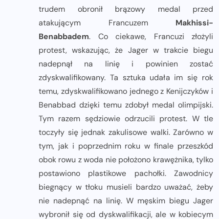
trudem obronił brązowy medal przed
atakującym Francuzem
Makhissi-
Benabbadem
. Co ciekawe, Francuzi złożyli
protest, wskazując, że Jager w trakcie biegu
nadepnął na linię i powinien zostać
zdyskwalifikowany. Ta sztuka udała im się rok
temu, zdyskwalifikowano jednego z Kenijczyków i
Benabbad dzięki temu zdobył medal olimpijski.
Tym razem sędziowie odrzucili protest. W tle
toczyły się jednak zakulisowe walki. Zarówno w
tym, jak i poprzednim roku w finale przeszkód
obok rowu z woda nie położono krawężnika, tylko
postawiono plastikowe pachołki. Zawodnicy
biegnący w tłoku musieli bardzo uważać, żeby
nie nadepnąć na linię. W męskim biegu Jager
wybronił się od dyskwalifikacji, ale w kobiecym