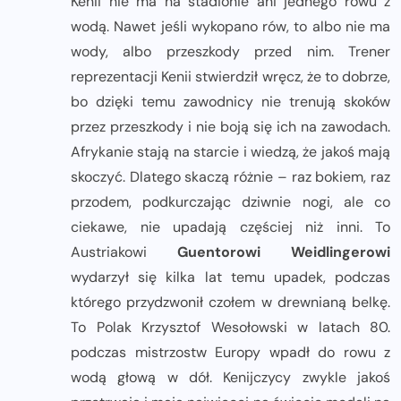
Kenii nie ma na stadionie ani jednego rowu z
wodą. Nawet jeśli wykopano rów, to albo nie ma
wody, albo przeszkody przed nim. Trener
reprezentacji Kenii stwierdził wręcz, że to dobrze,
bo dzięki temu zawodnicy nie trenują skoków
przez przeszkody i nie boją się ich na zawodach.
Afrykanie stają na starcie i wiedzą, że jakoś mają
skoczyć. Dlatego skaczą różnie – raz bokiem, raz
przodem, podkurczając dziwnie nogi, ale co
ciekawe, nie upadają częściej niż inni. To
Austriakowi
Guentorowi Weidlingerowi
wydarzył się kilka lat temu upadek, podczas
którego przydzwonił czołem w drewnianą belkę.
To Polak Krzysztof Wesołowski w latach 80.
podczas mistrzostw Europy wpadł do rowu z
wodą głową w dół. Kenijczycy zwykle jakoś