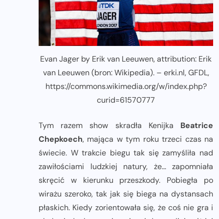
Evan Jager by Erik van Leeuwen, attribution: Erik
van Leeuwen (bron: Wikipedia). – erki.nl, GFDL,
https://commons.wikimedia.org/w/index.php?
curid=61570777
Tym razem show skradła Kenijka
Beatrice
Chepkoech
, mająca w tym roku trzeci czas na
świecie. W trakcie biegu tak się zamyśliła nad
zawiłościami ludzkiej natury, że… zapomniała
skręcić w kierunku przeszkody. Pobiegła po
wirażu szeroko, tak jak się biega na dystansach
płaskich. Kiedy zorientowała się, że coś nie gra i