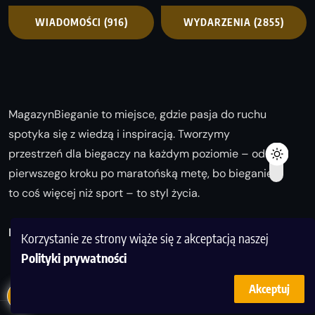
WIADOMOŚCI
(916)
WYDARZENIA
(2855)
MagazynBieganie to miejsce, gdzie pasja do ruchu
spotyka się z wiedzą i inspiracją. Tworzymy
przestrzeń dla biegaczy na każdym poziomie – od
pierwszego kroku po maratońską metę, bo bieganie
to coś więcej niż sport – to styl życia.
Biegaj z nami i odkrywaj swoją najlepszą wersję!
Korzystanie ze strony wiąże się z akceptacją naszej
Polityki prywatności
Akceptuj