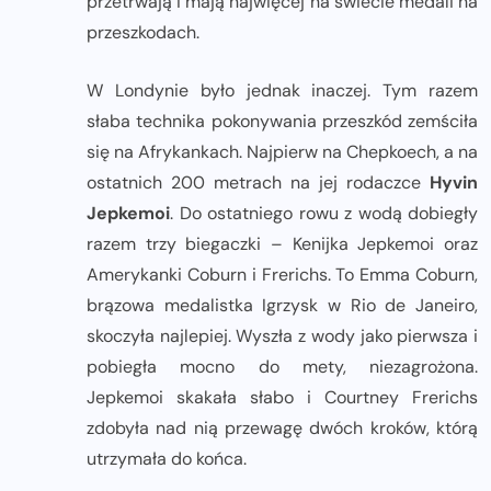
przetrwają i mają najwięcej na świecie medali na
przeszkodach.
W Londynie było jednak inaczej. Tym razem
słaba technika pokonywania przeszkód zemściła
się na Afrykankach. Najpierw na Chepkoech, a na
ostatnich 200 metrach na jej rodaczce
Hyvin
Jepkemoi
. Do ostatniego rowu z wodą dobiegły
razem trzy biegaczki – Kenijka Jepkemoi oraz
Amerykanki Coburn i Frerichs. To Emma Coburn,
brązowa medalistka Igrzysk w Rio de Janeiro,
skoczyła najlepiej. Wyszła z wody jako pierwsza i
pobiegła mocno do mety, niezagrożona.
Jepkemoi skakała słabo i Courtney Frerichs
zdobyła nad nią przewagę dwóch kroków, którą
utrzymała do końca.