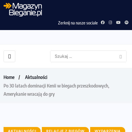
Zerknij na nasze sociale
Home
Aktualności
Po 30 latach dominacji Kenii w biegach przeszkodowych,
Amerykanie wracają do gry
AKTUALNOŚCI
RELACJE Z BIEGÓW
WYDARZENIA