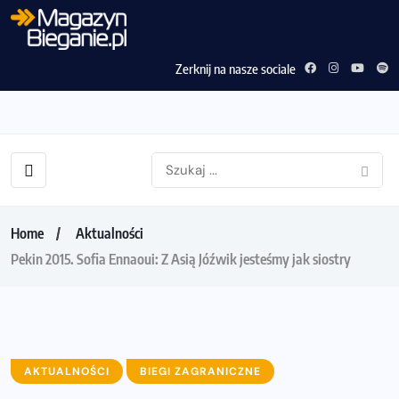
Zerknij na nasze sociale
Home
Aktualności
Pekin 2015. Sofia Ennaoui: Z Asią Jóźwik jesteśmy jak siostry
AKTUALNOŚCI
BIEGI ZAGRANICZNE