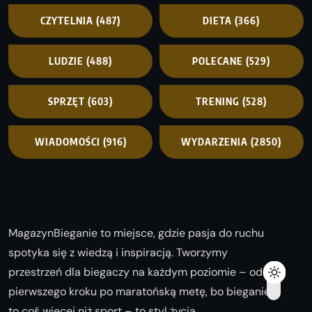
CZYTELNIA
(487)
DIETA
(366)
LUDZIE
(488)
POLECANE
(529)
SPRZĘT
(603)
TRENING
(528)
WIADOMOŚCI
(916)
WYDARZENIA
(2850)
MagazynBieganie to miejsce, gdzie pasja do ruchu
spotyka się z wiedzą i inspiracją. Tworzymy
przestrzeń dla biegaczy na każdym poziomie – od
pierwszego kroku po maratońską metę, bo bieganie
to coś więcej niż sport – to styl życia.