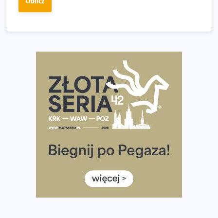
Oblicz
Wystartuje rekordowa liczba uczestników
35. Bieg Powstania Warszawskiego – praktyczny
poradnik przed startem
Ile razy w tygodniu biegać? 3 treningi wystarczą? Jak
często biegać, żeby robić postępy
Już w ten weekend! Przed nami Nocny Portowy Maraton
i Półmaraton Szczeciński. Wszystko, co warto wiedzieć
European Marathon Classics – jak zweryfikować swój
wynik
Medal i koszulka 35. Biegu Powstania Warszawskiego. Na
listach startowych są jeszcze wolne miejsca
Jaki smartwatch dla biegaczy, którzy chcą też przy
okazji trenować pod HYROX?
Jak zaplanować domowe cardio bez przepełniania
mieszkania sprzętem