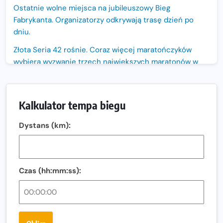
Ostatnie wolne miejsca na jubileuszowy Bieg
Fabrykanta. Organizatorzy odkrywają trasę dzień po
dniu.
Złota Seria 42 rośnie. Coraz więcej maratończyków
wybiera wyzwanie trzech największych maratonów w
Polsce
Praska 5k Run gospodarzem Mistrzostw Polski
Kalkulator tempa biegu
Największy Bieg Powstania Warszawskiego w historii.
Ponad 12 tysięcy uczestników pobiegło dla Bohaterów!
Dystans (km):
Tętno vs tempo – czym kierować się w bieganiu?
Co ma dużo białka? Produkty, które warto włączyć do
diety
Czas (hh:mm:ss):
Rozbiegany Olsztyn szykuje się na weekend z
półmaratonem
Już w tę sobotę 35. Bieg Powstania Warszawskiego.