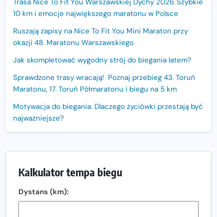
Trasa Nice To Fit You Warszawskiej Dychy 2026. Szybkie
10 km i emocje największego maratonu w Polsce
Ruszają zapisy na Nice To Fit You Mini Maraton przy
okazji 48. Maratonu Warszawskiego
Jak skompletować wygodny strój do biegania latem?
Sprawdzone trasy wracają! Poznaj przebieg 43. Toruń
Maratonu, 17. Toruń Półmaratonu i biegu na 5 km
Motywacja do biegania. Dlaczego życiówki przestają być
najważniejsze?
15. Półmaraton Dwóch Mostów. Jubileuszowa edycja z
rekordową pulą nagród i większym limitem uczestników
Trasa 48. Maratonu Warszawskiego odkryta.
Kalkulator tempa biegu
Sprawdzony przebieg i profil stworzony do szybkiego
biegania
Dystans (km):
Oficjalna koszulka LOTTO 25. Poznań Maratonu!