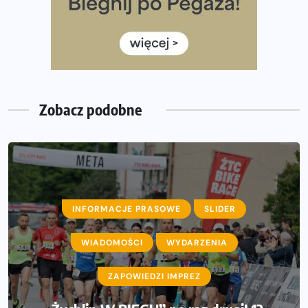
Rozbiegany Olsztyn szykuje się na weekend z
półmaratonem
Już w tę sobotę 35. Bieg Powstania Warszawskiego.
Wystartuje rekordowa liczba uczestników
Zobacz podobne
INFORMACJE PRASOWE
SLIDER
WIADOMOŚCI
WYDARZENIA
ZAPOWIEDZI IMPREZ