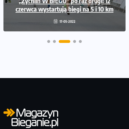
„Żychlin W BIEGU” po raz drugi! 12
czerwca wystartują biegi na 5 i 10 km
17-05-2022