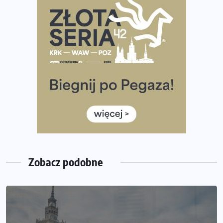
Największy Bieg Powstania Warszawskiego w historii.
Ponad 12 tysięcy uczestników pobiegło dla Bohaterów!
Tętno vs tempo – czym kierować się w bieganiu?
Co ma dużo białka? Produkty, które warto włączyć do
diety
Rozbiegany Olsztyn szykuje się na weekend z
półmaratonem
Już w tę sobotę 35. Bieg Powstania Warszawskiego.
Wystartuje rekordowa liczba uczestników
Zobacz podobne