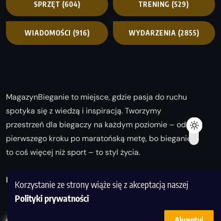
SPRZĘT
(604)
TRENING
(529)
WIADOMOŚCI
(916)
WYDARZENIA
(2855)
MagazynBieganie to miejsce, gdzie pasja do ruchu
spotyka się z wiedzą i inspiracją. Tworzymy
przestrzeń dla biegaczy na każdym poziomie – od
pierwszego kroku po maratońską metę, bo bieganie
to coś więcej niż sport – to styl życia.
Biegaj z nami i odkrywaj swoją najlepszą wersję!
Korzystanie ze strony wiąże się z akceptacją naszej
Polityki prywatności
Akceptuj