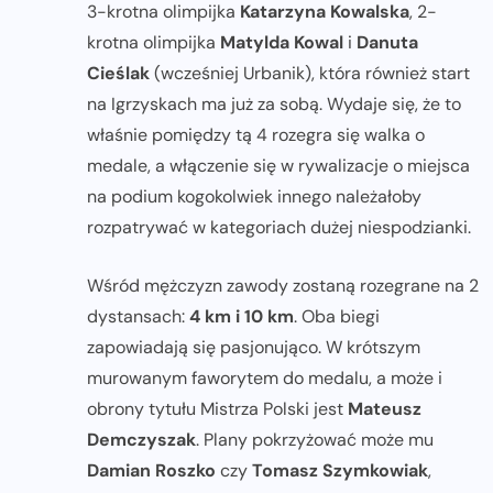
3-krotna olimpijka
Katarzyna Kowalska
, 2-
krotna olimpijka
Matylda Kowal
i
Danuta
Cieślak
(wcześniej Urbanik), która również start
na Igrzyskach ma już za sobą. Wydaje się, że to
właśnie pomiędzy tą 4 rozegra się walka o
medale, a włączenie się w rywalizacje o miejsca
na podium kogokolwiek innego należałoby
rozpatrywać w kategoriach dużej niespodzianki.
Wśród mężczyzn zawody zostaną rozegrane na 2
dystansach:
4 km i 10 km
. Oba biegi
zapowiadają się pasjonująco. W krótszym
murowanym faworytem do medalu, a może i
obrony tytułu Mistrza Polski jest
Mateusz
Demczyszak
. Plany pokrzyżować może mu
Damian Roszko
czy
Tomasz Szymkowiak
,