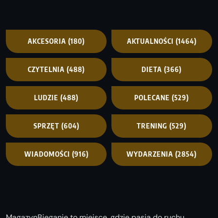
AKCESORIA
(180)
AKTUALNOŚCI
(1464)
CZYTELNIA
(488)
DIETA
(366)
LUDZIE
(488)
POLECANE
(529)
SPRZĘT
(604)
TRENING
(529)
WIADOMOŚCI
(916)
WYDARZENIA
(2854)
MagazynBieganie to miejsce, gdzie pasja do ruchu