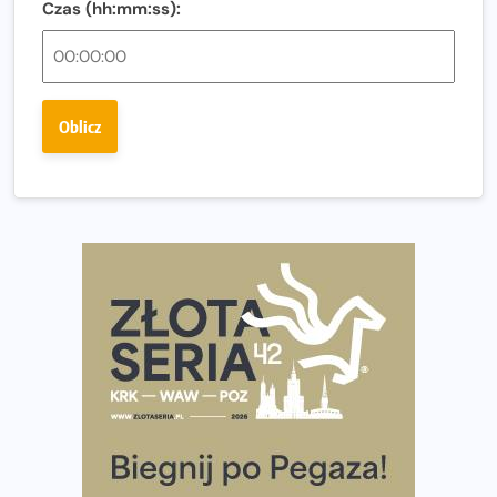
Czas (hh:mm:ss):
Ostatnie wolne miejsca na jubileuszowy Bieg
Fabrykanta. Organizatorzy odkrywają trasę dzień po
dniu.
Złota Seria 42 rośnie. Coraz więcej maratończyków
Oblicz
wybiera wyzwanie trzech największych maratonów w
Polsce
Praska 5k Run gospodarzem Mistrzostw Polski
Największy Bieg Powstania Warszawskiego w historii.
Ponad 12 tysięcy uczestników pobiegło dla Bohaterów!
Tętno vs tempo – czym kierować się w bieganiu?
Co ma dużo białka? Produkty, które warto włączyć do
diety
Rozbiegany Olsztyn szykuje się na weekend z
półmaratonem
Już w tę sobotę 35. Bieg Powstania Warszawskiego.