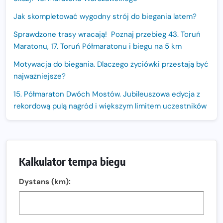
Jak skompletować wygodny strój do biegania latem?
Sprawdzone trasy wracają! Poznaj przebieg 43. Toruń
Maratonu, 17. Toruń Półmaratonu i biegu na 5 km
Motywacja do biegania. Dlaczego życiówki przestają być
najważniejsze?
15. Półmaraton Dwóch Mostów. Jubileuszowa edycja z
rekordową pulą nagród i większym limitem uczestników
Trasa 48. Maratonu Warszawskiego odkryta.
Sprawdzony przebieg i profil stworzony do szybkiego
biegania
Kalkulator tempa biegu
Oficjalna koszulka LOTTO 25. Poznań Maratonu!
Dystans (km):
Amazfit Balance 3: Kompleksowe narzędzie dla biegacza
i zawodnika Hyrox?
Regeneracja w bieganiu. Co warto o niej wiedzieć?