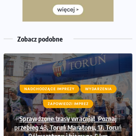
Wystartuje rekordowa liczba uczestników
35. Bieg Powstania Warszawskiego – praktyczny
poradnik przed startem
Zobacz podobne
NADCHODZĄCE IMPREZY
WYDARZENIA
ZAPOWIEDZI IMPREZ
Sprawdzone trasy wracają! Poznaj
przebieg 43. Toruń Maratonu, 17. Toruń
Półmaratonu i biegu na 5 km