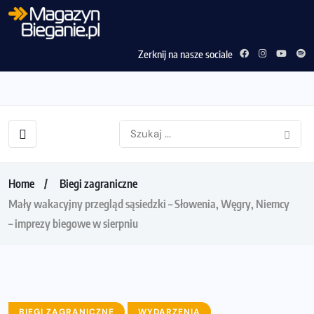
Zerknij na nasze sociale
Home
Biegi zagraniczne
Mały wakacyjny przegląd sąsiedzki – Słowenia, Węgry, Niemcy
– imprezy biegowe w sierpniu
BIEGI ZAGRANICZNE
WYDARZENIA