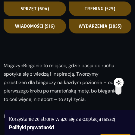
SPRZĘT
(604)
TRENING
(529)
WIADOMOŚCI
(916)
WYDARZENIA
(2855)
MagazynBieganie to miejsce, gdzie pasja do ruchu
spotyka się z wiedzą i inspiracją. Tworzymy
przestrzeń dla biegaczy na każdym poziomie – od
pierwszego kroku po maratońską metę, bo bieganie
to coś więcej niż sport – to styl życia.
Biegaj z nami i odkrywaj swoją najlepszą wersję!
Korzystanie ze strony wiąże się z akceptacją naszej
Polityki prywatności