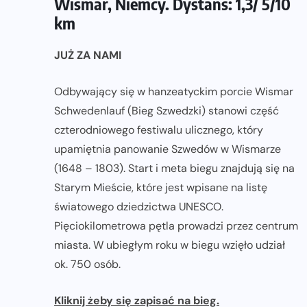
Wismar, Niemcy. Dystans: 1,3/ 5/10
km
JUŻ ZA NAMI
Odbywający się w hanzeatyckim porcie Wismar
Schwedenlauf (Bieg Szwedzki) stanowi część
czterodniowego festiwalu ulicznego, który
upamiętnia panowanie Szwedów w Wismarze
(1648 – 1803). Start i meta biegu znajdują się na
Starym Mieście, które jest wpisane na listę
światowego dziedzictwa UNESCO.
Pięciokilometrowa pętla prowadzi przez centrum
miasta. W ubiegłym roku w biegu wzięło udział
ok. 750 osób.
Kliknij żeby się zapisać na bieg.