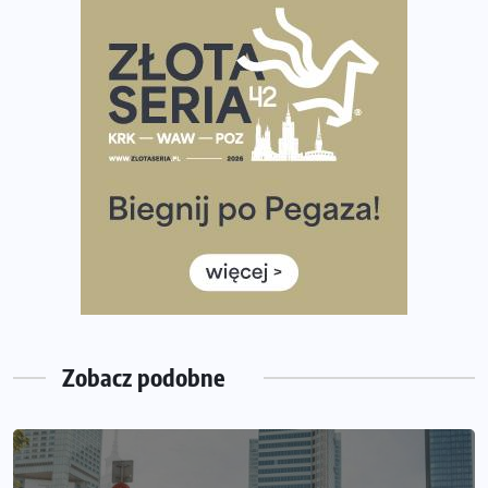
Praska 5k Run gospodarzem Mistrzostw Polski
Największy Bieg Powstania Warszawskiego w historii.
Ponad 12 tysięcy uczestników pobiegło dla Bohaterów!
Tętno vs tempo – czym kierować się w bieganiu?
Co ma dużo białka? Produkty, które warto włączyć do
diety
Rozbiegany Olsztyn szykuje się na weekend z
półmaratonem
Już w tę sobotę 35. Bieg Powstania Warszawskiego.
Wystartuje rekordowa liczba uczestników
Zobacz podobne