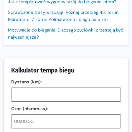
Jak skompletować wygodny strój do biegania latem?
Sprawdzone trasy wracają! Poznaj przebieg 43. Toruń
Maratonu, 17. Toruń Półmaratonu i biegu na 5 km
Motywacja do biegania. Dlaczego życiówki przestają być
najważniejsze?
15. Półmaraton Dwóch Mostów. Jubileuszowa edycja z
rekordową pulą nagród i większym limitem uczestników
Trasa 48. Maratonu Warszawskiego odkryta.
Kalkulator tempa biegu
Sprawdzony przebieg i profil stworzony do szybkiego
biegania
Dystans (km):
Oficjalna koszulka LOTTO 25. Poznań Maratonu!
Amazfit Balance 3: Kompleksowe narzędzie dla biegacza
i zawodnika Hyrox?
Czas (hh:mm:ss):
Regeneracja w bieganiu. Co warto o niej wiedzieć?
Ostatnie wolne miejsca na jubileuszowy Bieg