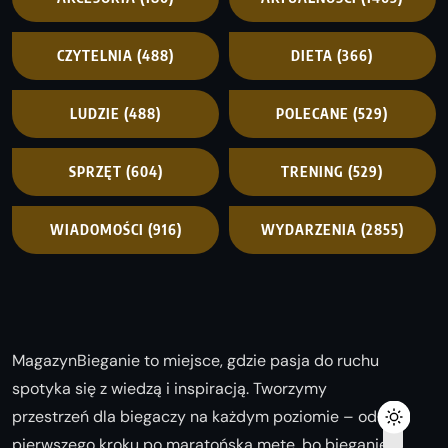
CZYTELNIA
(488)
DIETA
(366)
LUDZIE
(488)
POLECANE
(529)
SPRZĘT
(604)
TRENING
(529)
WIADOMOŚCI
(916)
WYDARZENIA
(2855)
MagazynBieganie to miejsce, gdzie pasja do ruchu
spotyka się z wiedzą i inspiracją. Tworzymy
przestrzeń dla biegaczy na każdym poziomie – od
pierwszego kroku po maratońską metę, bo bieganie