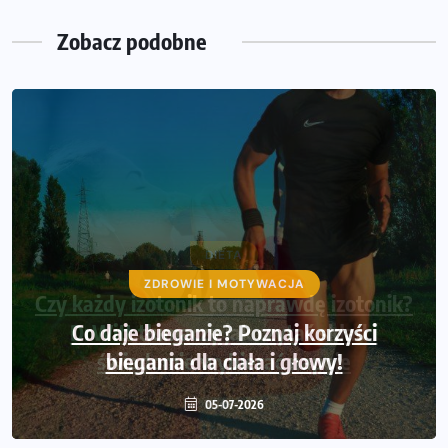
Zobacz podobne
DIETA
Czy każdy izotonik to naprawdę izotonik?
DrWitt tłumaczy jak czytać skład i
świadomie wybierać napoje
22-06-2026