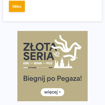
Fabrykanta. Organizatorzy odkrywają trasę dzień po
Oblicz
dniu.
Złota Seria 42 rośnie. Coraz więcej maratończyków
wybiera wyzwanie trzech największych maratonów w
Polsce
Praska 5k Run gospodarzem Mistrzostw Polski
Największy Bieg Powstania Warszawskiego w historii.
Ponad 12 tysięcy uczestników pobiegło dla Bohaterów!
Tętno vs tempo – czym kierować się w bieganiu?
Co ma dużo białka? Produkty, które warto włączyć do
diety
Rozbiegany Olsztyn szykuje się na weekend z
półmaratonem
Już w tę sobotę 35. Bieg Powstania Warszawskiego.
Wystartuje rekordowa liczba uczestników