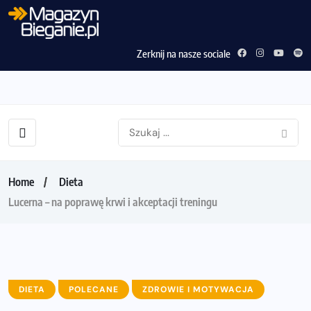
Zerknij na nasze sociale
Home
Dieta
Lucerna – na poprawę krwi i akceptacji treningu
DIETA
POLECANE
ZDROWIE I MOTYWACJA