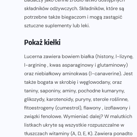
składników odżywczych. Składników, które są
potrzebne także biegaczom i mogą zastąpić
sztuczne suplementy lub leki.
Pokaż kiełki
Lucerna zawiera bowiem białka (histony, l-lizynę,
l-argininę , kwas asparaginowy i glutaminowy)
oraz niebiałkowy aminokwas (l-canaverine). Jest
także bogata w skrobię i węglowodany, oraz
taniny, saponiny, aminy, pochodne kumaryny,
glikozydy, karotenoidy, puryny, sterole roślinne,
fitoestrogeny (cumestrol), flawony , izoflawony i
związki fenolowe. Wymieniać dalej? W malutkich
listkach ukryte są wszystkie rozpuszczalne w
tłuszczach witaminy (A, D, E, K). Zawiera ponadto