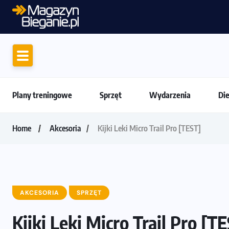
Jak skompletować wygodny strój do biega
Plany treningowe
Sprzęt
Wydarzenia
Di
Home
Akcesoria
Kijki Leki Micro Trail Pro [TEST]
AKCESORIA
SPRZĘT
Kijki Leki Micro Trail Pro [T