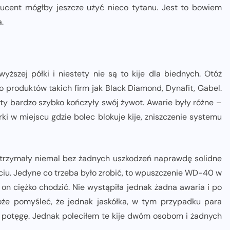
ducent mógłby jeszcze użyć nieco tytanu. Jest to bowiem
.
yższej półki i niestety nie są to kije dla biednych. Otóż
to produktów takich firm jak Black Diamond, Dynafit, Gabel.
y bardzo szybko kończyły swój żywot. Awarie były różne –
urki w miejscu gdzie bolec blokuje kije, zniszczenie systemu
Wytrzymały niemal bez żadnych uszkodzeń naprawdę solidne
użyciu. Jedyne co trzeba było zrobić, to wpuszczenie WD-40 w
ł on ciężko chodzić. Nie wystąpiła jednak żadna awaria i po
oże pomyśleć, że jednak jaskółka, w tym przypadku para
a potęgę. Jednak poleciłem te kije dwóm osobom i żadnych