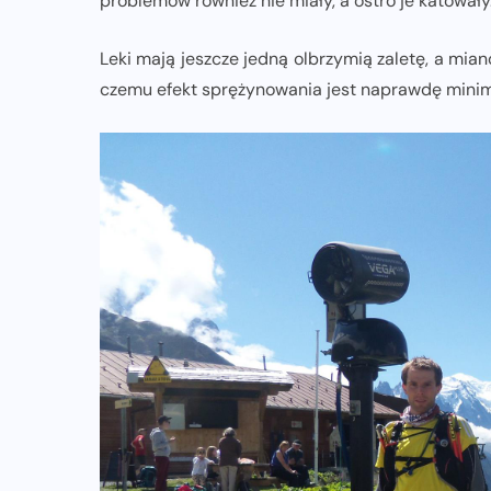
problemów również nie miały, a ostro je katowały
Leki mają jeszcze jedną olbrzymią zaletę, a mia
czemu efekt sprężynowania jest naprawdę minim