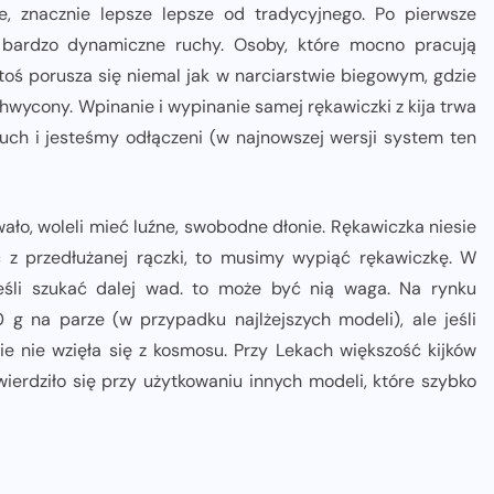
e, znacznie lepsze lepsze od tradycyjnego. Po pierwsze
ją bardzo dynamiczne ruchy. Osoby, które mocno pracują
toś porusza się niemal jak w narciarstwie biegowym, gdzie
chwycony. Wpinanie i wypinanie samej rękawiczki z kija trwa
uch i jesteśmy odłączeni (w najnowszej wersji system ten
ało, woleli mieć luźne, swobodne dłonie. Rękawiczka niesie
ć z przedłużanej rączki, to musimy wypiąć rękawiczkę. W
Jeśli szukać dalej wad. to może być nią waga. Na rynku
 g na parze (w przypadku najlżejszych modeli), ale jeśli
e nie wzięła się z kosmosu. Przy Lekach większość kijków
wierdziło się przy użytkowaniu innych modeli, które szybko