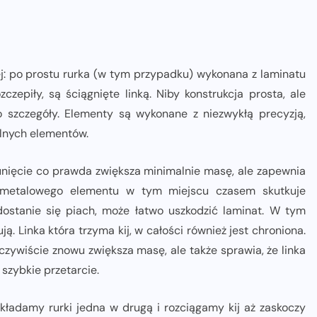
ej: po prostu rurka (w tym przypadku) wykonana z laminatu
zepiły, są ściągnięte linką. Niby konstrukcja prosta, ale
 szczegóły. Elementy są wykonane z niezwykłą precyzją,
ólnych elementów.
unięcie co prawda zwiększa minimalnie masę, ale zapewnia
k metalowego elementu w tym miejscu czasem skutkuje
ostanie się piach, może łatwo uszkodzić laminat. W tym
. Linka która trzyma kij, w całości również jest chroniona.
zywiście znowu zwiększa masę, ale także sprawia, że linka
 szybkie przetarcie.
wkładamy rurki jedna w drugą i rozciągamy kij aż zaskoczy