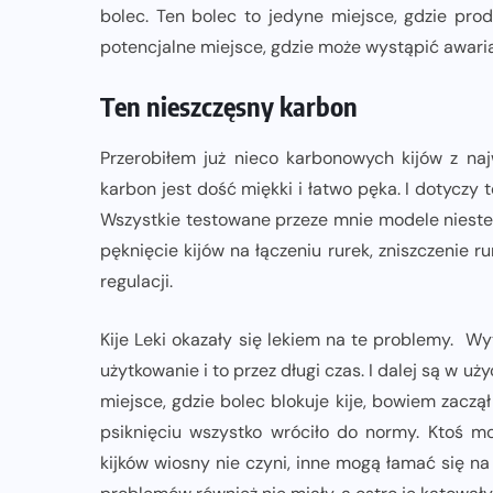
bolec. Ten bolec to jedyne miejsce, gdzie pro
potencjalne miejsce, gdzie może wystąpić awaria
SPRZĘT
ZEGARKI
Amazfit Balance 3: Kompleksowe
Ten nieszczęsny karbon
narzędzie dla biegacza i zawodnika
Przerobiłem już nieco karbonowych kijów z najw
Hyrox?
karbon jest dość miękki i łatwo pęka. I dotyczy 
04-08-2026
Wszystkie testowane przeze mnie modele niestet
pęknięcie kijów na łączeniu rurek, zniszczenie r
regulacji.
Kije Leki okazały się lekiem na te problemy. 
użytkowanie i to przez długi czas. I dalej są w 
miejsce, gdzie bolec blokuje kije, bowiem zaczą
psiknięciu wszystko wróciło do normy. Ktoś m
kijków wiosny nie czyni, inne mogą łamać się n