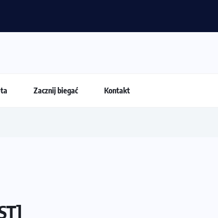
nia latem?
eta
Zacznij biegać
Kontakt
EST]