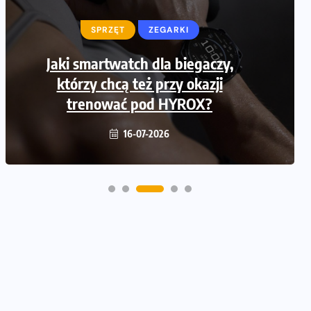
SPRZĘT
ZEGARKI
SPRZĘT
Jaki smartwatch dla biegaczy,
Jak zaplanować domowe cardio bez
którzy chcą też przy okazji
przepełniania mieszkania sprzętem
trenować pod HYROX?
16-07-2026
16-07-2026