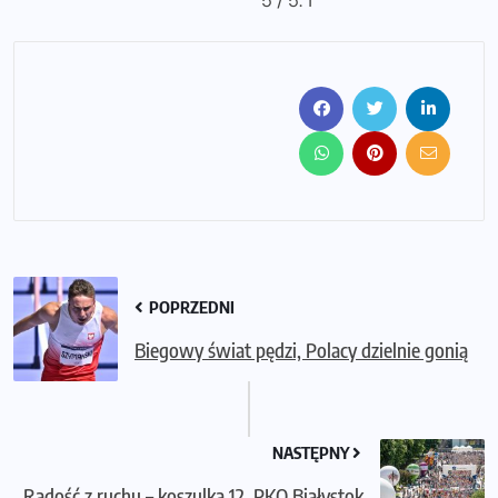
5
/ 5.
1
POPRZEDNI
Biegowy świat pędzi, Polacy dzielnie gonią
NASTĘPNY
Radość z ruchu – koszulka 12. PKO Białystok