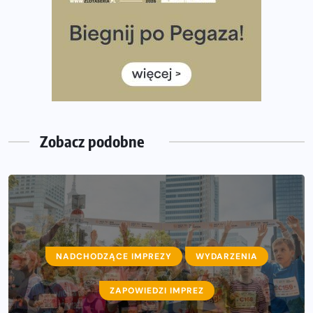
Co ma dużo białka? Produkty, które warto włączyć do
diety
Rozbiegany Olsztyn szykuje się na weekend z
półmaratonem
Już w tę sobotę 35. Bieg Powstania Warszawskiego.
Wystartuje rekordowa liczba uczestników
Zobacz podobne
NADCHODZĄCE IMPREZY
WYDARZENIA
ZAPOWIEDZI IMPREZ