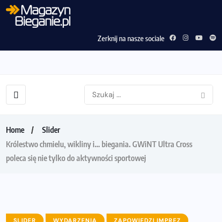
Zerknij na nasze sociale
Home
Slider
Królestwo chmielu, wikliny i… biegania. GWiNT Ultra Cross
poleca się nie tylko do aktywności sportowej
SLIDER
WYDARZENIA
ZAPOWIEDZI IMPREZ