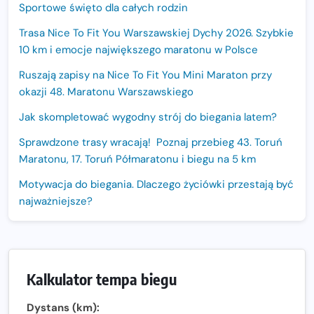
Sportowe święto dla całych rodzin
Trasa Nice To Fit You Warszawskiej Dychy 2026. Szybkie
10 km i emocje największego maratonu w Polsce
Ruszają zapisy na Nice To Fit You Mini Maraton przy
okazji 48. Maratonu Warszawskiego
Jak skompletować wygodny strój do biegania latem?
Sprawdzone trasy wracają! Poznaj przebieg 43. Toruń
Maratonu, 17. Toruń Półmaratonu i biegu na 5 km
Motywacja do biegania. Dlaczego życiówki przestają być
najważniejsze?
15. Półmaraton Dwóch Mostów. Jubileuszowa edycja z
rekordową pulą nagród i większym limitem uczestników
Trasa 48. Maratonu Warszawskiego odkryta.
Kalkulator tempa biegu
Sprawdzony przebieg i profil stworzony do szybkiego
biegania
Dystans (km):