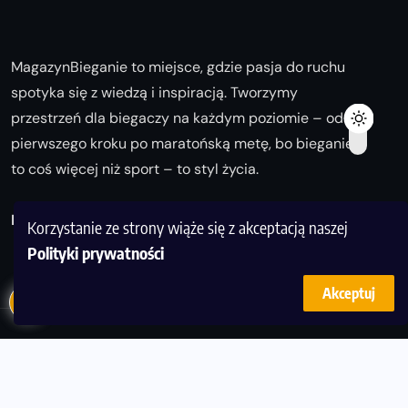
MagazynBieganie to miejsce, gdzie pasja do ruchu
spotyka się z wiedzą i inspiracją. Tworzymy
przestrzeń dla biegaczy na każdym poziomie – od
pierwszego kroku po maratońską metę, bo bieganie
to coś więcej niż sport – to styl życia.
Biegaj z nami i odkrywaj swoją najlepszą wersję!
Korzystanie ze strony wiąże się z akceptacją naszej
Polityki prywatności
Akceptuj
© Copyright 2025
magazynbieganie.pl
powered by
FoolProofSoft