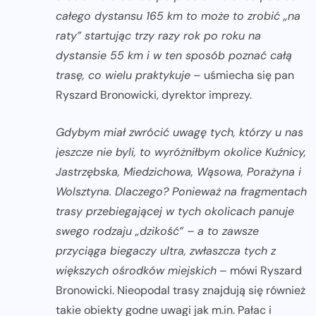
całego dystansu 165 km to może to zrobić „na
raty” startując trzy razy rok po roku na
dystansie 55 km i w ten sposób poznać całą
trasę, co wielu praktykuje
– uśmiecha się pan
Ryszard Bronowicki, dyrektor imprezy.
Gdybym miał zwrócić uwagę tych, którzy u nas
jeszcze nie byli, to wyróżniłbym okolice Kuźnicy,
Jastrzębska, Miedzichowa, Wąsowa, Porażyna i
Wolsztyna. Dlaczego? Ponieważ na fragmentach
trasy przebiegającej w tych okolicach panuje
swego rodzaju „dzikość” – a to zawsze
przyciąga biegaczy ultra, zwłaszcza tych z
większych ośrodków miejskich
– mówi Ryszard
Bronowicki. Nieopodal trasy znajdują się również
takie obiekty godne uwagi jak m.in. Pałac i