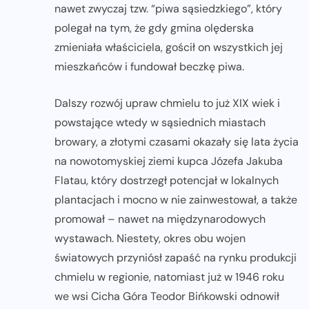
nawet zwyczaj tzw. “piwa sąsiedzkiego”, który
polegał na tym, że gdy gmina olęderska
zmieniała właściciela, gościł on wszystkich jej
mieszkańców i fundował beczkę piwa.
Dalszy rozwój upraw chmielu to już XIX wiek i
powstające wtedy w sąsiednich miastach
browary, a złotymi czasami okazały się lata życia
na nowotomyskiej ziemi kupca Józefa Jakuba
Flatau, który dostrzegł potencjał w lokalnych
plantacjach i mocno w nie zainwestował, a także
promował – nawet na międzynarodowych
wystawach. Niestety, okres obu wojen
światowych przyniósł zapaść na rynku produkcji
chmielu w regionie, natomiast już w 1946 roku
we wsi Cicha Góra Teodor Bińkowski odnowił