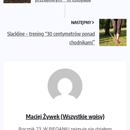
NASTĘPNY
Slackline – trening “30 centymetrów ponad
chodnikami”
Maciej Żywek (Wszystkie wpisy)
Rocznik 73. W BIEGANIU zajmuję się działem