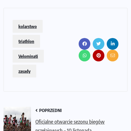
kolarstwo
triathlon
Velominati
zasady
POPRZEDNI
Oficjalne otwarcie sezonu biegów
przełajowych – 10 listopada