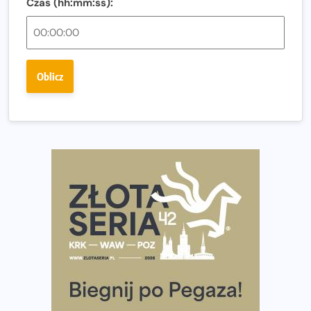
Czas (hh:mm:ss):
Ostatnie wolne miejsca na jubileuszowy Bieg
Fabrykanta. Organizatorzy odkrywają trasę dzień po
dniu.
Złota Seria 42 rośnie. Coraz więcej maratończyków
Oblicz
wybiera wyzwanie trzech największych maratonów w
Polsce
Praska 5k Run gospodarzem Mistrzostw Polski
Największy Bieg Powstania Warszawskiego w historii.
Ponad 12 tysięcy uczestników pobiegło dla Bohaterów!
Tętno vs tempo – czym kierować się w bieganiu?
Co ma dużo białka? Produkty, które warto włączyć do
diety
Rozbiegany Olsztyn szykuje się na weekend z
półmaratonem
Już w tę sobotę 35. Bieg Powstania Warszawskiego.