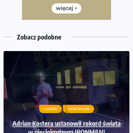
Wystartuje rekordowa liczba uczestników
35. Bieg Powstania Warszawskiego – praktyczny
poradnik przed startem
Zobacz podobne
LUDZIE
TRIATHLON
Adrian Kostera ustanowił rekord świata
w pięciokrotnym IRONMAN!