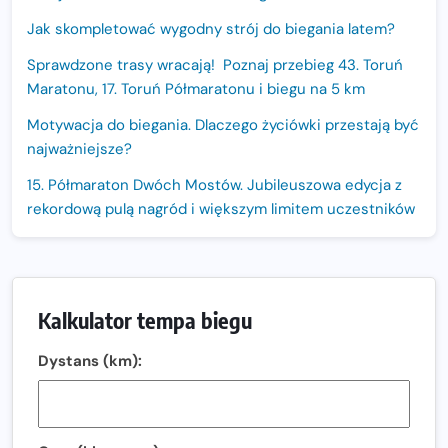
Jak skompletować wygodny strój do biegania latem?
Sprawdzone trasy wracają! Poznaj przebieg 43. Toruń
Maratonu, 17. Toruń Półmaratonu i biegu na 5 km
Motywacja do biegania. Dlaczego życiówki przestają być
najważniejsze?
15. Półmaraton Dwóch Mostów. Jubileuszowa edycja z
rekordową pulą nagród i większym limitem uczestników
Trasa 48. Maratonu Warszawskiego odkryta.
Sprawdzony przebieg i profil stworzony do szybkiego
biegania
Kalkulator tempa biegu
Oficjalna koszulka LOTTO 25. Poznań Maratonu!
Dystans (km):
Amazfit Balance 3: Kompleksowe narzędzie dla biegacza
i zawodnika Hyrox?
Regeneracja w bieganiu. Co warto o niej wiedzieć?