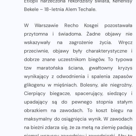
Etiopii narzeczona rekordzisty świata, Kenenisy
Bekele – 18-letnia Alem Techale.
W Warszawie Recho Kosgei pozostawała
przytomna i świadoma. Żadne objawy nie
wskazywały na zagrożenie życia. Wręcz
przeciwnie, objawy były charakterystyczne i
dobrze znane uczestnikom biegów. To typowa
tzw maratońska ściana, gwałtowny kryzys
wynikający z odwodnienia i spalenia zapasów
glikogenu w mięśniach. Bolesny, ale niegroźny.
Cierpiący biegacze, spacerujący, siedzący i
upadający są do pewnego stopnia stałym
obrazkiem na zawodach. To koszt biegu na
maksymalny do osiągnięcia wynik. W zawodach
na bieżni zdarza się, że za metą na ziemię padają
niemal wszyscy zawodnicy i zawodniczki. Aby to