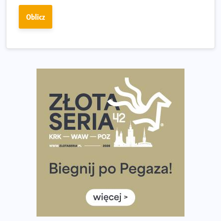
Złota Seria 42 rośnie. Coraz więcej maratończyków
Oblicz
wybiera wyzwanie trzech największych maratonów w
Polsce
Praska 5k Run gospodarzem Mistrzostw Polski
Największy Bieg Powstania Warszawskiego w historii.
Ponad 12 tysięcy uczestników pobiegło dla Bohaterów!
Tętno vs tempo – czym kierować się w bieganiu?
Co ma dużo białka? Produkty, które warto włączyć do
diety
Rozbiegany Olsztyn szykuje się na weekend z
półmaratonem
Już w tę sobotę 35. Bieg Powstania Warszawskiego.
Wystartuje rekordowa liczba uczestników
35. Bieg Powstania Warszawskiego – praktyczny
poradnik przed startem