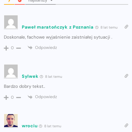
najstarszy
Paweł maratończyk z Poznania
8 lat temu
Doskonale, fachowe wyjaśnienie zaistniałej sytuacji .
Odpowiedz
0
Sylwek
8 lat temu
Bardzo dobry tekst..
Odpowiedz
0
wrociu
8 lat temu