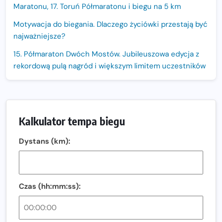
Maratonu, 17. Toruń Półmaratonu i biegu na 5 km
Motywacja do biegania. Dlaczego życiówki przestają być
najważniejsze?
15. Półmaraton Dwóch Mostów. Jubileuszowa edycja z
rekordową pulą nagród i większym limitem uczestników
Trasa 48. Maratonu Warszawskiego odkryta.
Sprawdzony przebieg i profil stworzony do szybkiego
biegania
Kalkulator tempa biegu
Oficjalna koszulka LOTTO 25. Poznań Maratonu!
Dystans (km):
Amazfit Balance 3: Kompleksowe narzędzie dla biegacza
i zawodnika Hyrox?
Regeneracja w bieganiu. Co warto o niej wiedzieć?
Czas (hh:mm:ss):
Ostatnie wolne miejsca na jubileuszowy Bieg
Fabrykanta. Organizatorzy odkrywają trasę dzień po
dniu.