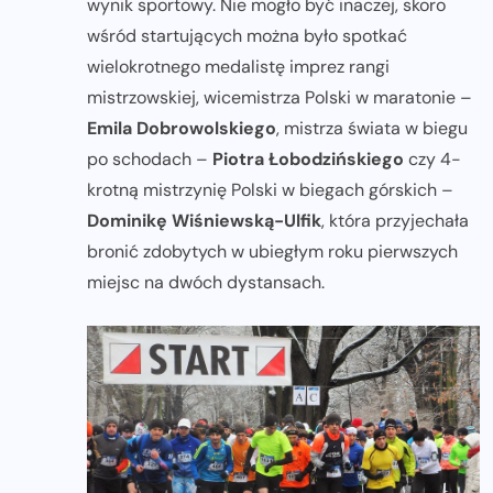
wynik sportowy. Nie mogło być inaczej, skoro
wśród startujących można było spotkać
wielokrotnego medalistę imprez rangi
mistrzowskiej, wicemistrza Polski w maratonie –
Emila Dobrowolskiego
, mistrza świata w biegu
po schodach –
Piotra Łobodzińskiego
czy 4-
krotną mistrzynię Polski w biegach górskich –
Dominikę Wiśniewską-Ulfik
, która przyjechała
bronić zdobytych w ubiegłym roku pierwszych
miejsc na dwóch dystansach.