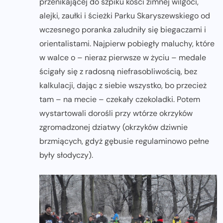
przenikającej do szpiku kości zimnej wilgoci,
alejki, zaułki i ścieżki Parku Skaryszewskiego od
wczesnego poranka zaludniły się biegaczami i
orientalistami. Najpierw pobiegły maluchy, które
w walce o – nieraz pierwsze w życiu – medale
ścigały się z radosną niefrasobliwością, bez
kalkulacji, dając z siebie wszystko, bo przecież
tam – na mecie – czekały czekoladki. Potem
wystartowali dorośli przy wtórze okrzyków
zgromadzonej dziatwy (okrzyków dziwnie
brzmiących, gdyż gębusie regulaminowo pełne
były słodyczy).