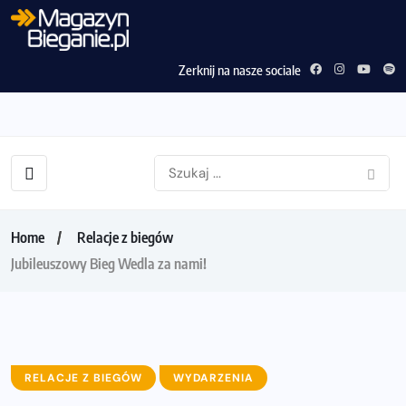
Zerknij na nasze sociale
Home
Relacje z biegów
Jubileuszowy Bieg Wedla za nami!
RELACJE Z BIEGÓW
WYDARZENIA