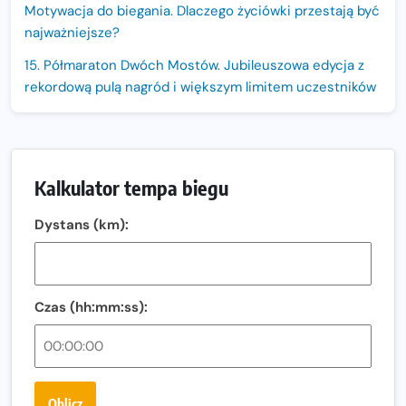
Motywacja do biegania. Dlaczego życiówki przestają być
najważniejsze?
15. Półmaraton Dwóch Mostów. Jubileuszowa edycja z
rekordową pulą nagród i większym limitem uczestników
Trasa 48. Maratonu Warszawskiego odkryta.
Sprawdzony przebieg i profil stworzony do szybkiego
biegania
Kalkulator tempa biegu
Oficjalna koszulka LOTTO 25. Poznań Maratonu!
Dystans (km):
Amazfit Balance 3: Kompleksowe narzędzie dla biegacza
i zawodnika Hyrox?
Regeneracja w bieganiu. Co warto o niej wiedzieć?
Czas (hh:mm:ss):
Ostatnie wolne miejsca na jubileuszowy Bieg
Fabrykanta. Organizatorzy odkrywają trasę dzień po
dniu.
Złota Seria 42 rośnie. Coraz więcej maratończyków
Oblicz