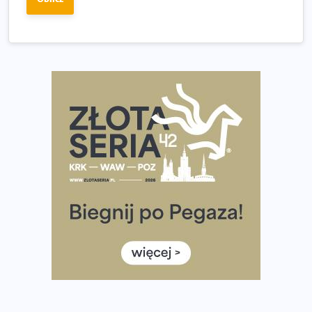
wybiera wyzwanie trzech największych maratonów w
Polsce
Praska 5k Run gospodarzem Mistrzostw Polski
Największy Bieg Powstania Warszawskiego w historii.
Ponad 12 tysięcy uczestników pobiegło dla Bohaterów!
Tętno vs tempo – czym kierować się w bieganiu?
Co ma dużo białka? Produkty, które warto włączyć do
diety
Rozbiegany Olsztyn szykuje się na weekend z
półmaratonem
Już w tę sobotę 35. Bieg Powstania Warszawskiego.
Wystartuje rekordowa liczba uczestników
35. Bieg Powstania Warszawskiego – praktyczny
poradnik przed startem