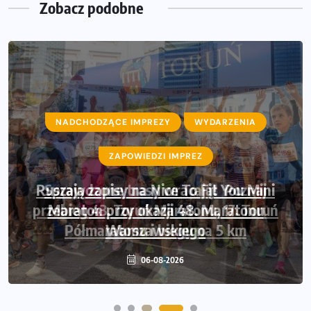
Zobacz podobne
NADCHODZĄCE IMPREZY
WYDARZENIA
ZAPOWIEDZI IMPREZ
Sprawdzone trasy wracają! Poznaj
przebieg 43. Toruń Maratonu, 17. Toruń
Półmaratonu i biegu na 5 km
06-08-2026