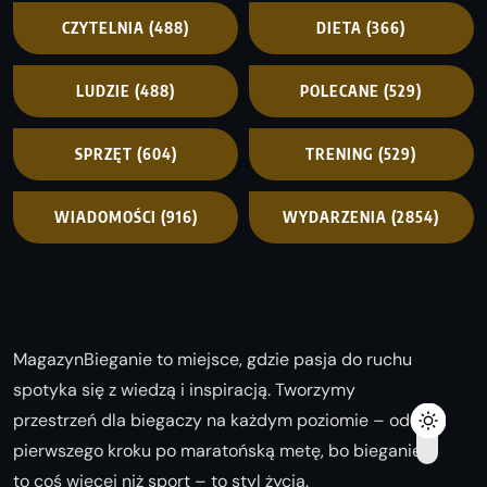
CZYTELNIA
(488)
DIETA
(366)
LUDZIE
(488)
POLECANE
(529)
SPRZĘT
(604)
TRENING
(529)
WIADOMOŚCI
(916)
WYDARZENIA
(2854)
MagazynBieganie to miejsce, gdzie pasja do ruchu
spotyka się z wiedzą i inspiracją. Tworzymy
przestrzeń dla biegaczy na każdym poziomie – od
pierwszego kroku po maratońską metę, bo bieganie
to coś więcej niż sport – to styl życia.