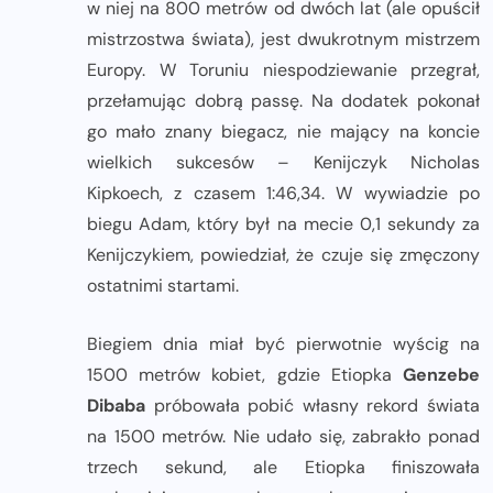
w niej na 800 metrów od dwóch lat (ale opuścił
mistrzostwa świata), jest dwukrotnym mistrzem
Europy. W Toruniu niespodziewanie przegrał,
przełamując dobrą passę. Na dodatek pokonał
go mało znany biegacz, nie mający na koncie
wielkich sukcesów – Kenijczyk Nicholas
Kipkoech, z czasem 1:46,34. W wywiadzie po
biegu Adam, który był na mecie 0,1 sekundy za
Kenijczykiem, powiedział, że czuje się zmęczony
ostatnimi startami.
Biegiem dnia miał być pierwotnie wyścig na
1500 metrów kobiet, gdzie Etiopka
Genzebe
Dibaba
próbowała pobić własny rekord świata
na 1500 metrów. Nie udało się, zabrakło ponad
trzech sekund, ale Etiopka finiszowała