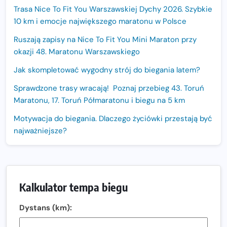
Trasa Nice To Fit You Warszawskiej Dychy 2026. Szybkie
10 km i emocje największego maratonu w Polsce
Ruszają zapisy na Nice To Fit You Mini Maraton przy
okazji 48. Maratonu Warszawskiego
Jak skompletować wygodny strój do biegania latem?
Sprawdzone trasy wracają! Poznaj przebieg 43. Toruń
Maratonu, 17. Toruń Półmaratonu i biegu na 5 km
Motywacja do biegania. Dlaczego życiówki przestają być
najważniejsze?
15. Półmaraton Dwóch Mostów. Jubileuszowa edycja z
rekordową pulą nagród i większym limitem uczestników
Trasa 48. Maratonu Warszawskiego odkryta.
Kalkulator tempa biegu
Sprawdzony przebieg i profil stworzony do szybkiego
biegania
Dystans (km):
Oficjalna koszulka LOTTO 25. Poznań Maratonu!