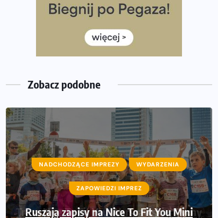
Rozbiegany Olsztyn szykuje się na weekend z
półmaratonem
Już w tę sobotę 35. Bieg Powstania Warszawskiego.
Wystartuje rekordowa liczba uczestników
Zobacz podobne
NADCHODZĄCE IMPREZY
WYDARZENIA
ZAPOWIEDZI IMPREZ
Ruszają zapisy na Nice To Fit You Mini