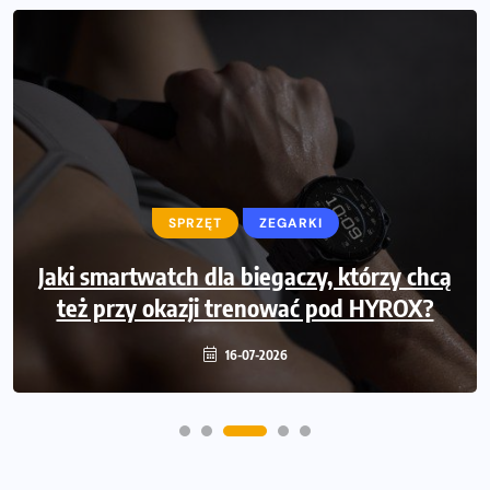
SPRZĘT
SPRZĘT
ZEGARKI
Jaki smartwatch dla biegaczy, którzy chcą
Jak zaplanować domowe cardio bez
też przy okazji trenować pod HYROX?
przepełniania mieszkania sprzętem
16-07-2026
16-07-2026