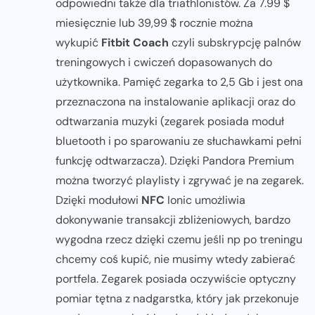
odpowiedni także dla triathlonistów. Za 7.99 $
miesięcznie lub 39,99 $ rocznie można
wykupić
Fitbit Coach
czyli subskrypcję palnów
treningowych i cwiczeń dopasowanych do
użytkownika. Pamięć zegarka to 2,5 Gb i jest ona
przeznaczona na instalowanie aplikacji oraz do
odtwarzania muzyki (zegarek posiada moduł
bluetooth i po sparowaniu ze słuchawkami pełni
funkcję odtwarzacza). Dzięki Pandora Premium
można tworzyć playlisty i zgrywać je na zegarek.
Dzięki modułowi
NFC
Ionic umożliwia
dokonywanie transakcji zbliżeniowych, bardzo
wygodna rzecz dzięki czemu jeśli np po treningu
chcemy coś kupić, nie musimy wtedy zabierać
portfela. Zegarek posiada oczywiście optyczny
pomiar tętna z nadgarstka, który jak przekonuje