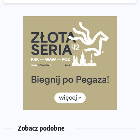
Co ma dużo białka? Produkty, które warto włączyć do
diety
Rozbiegany Olsztyn szykuje się na weekend z
półmaratonem
Już w tę sobotę 35. Bieg Powstania Warszawskiego.
Wystartuje rekordowa liczba uczestników
35. Bieg Powstania Warszawskiego – praktyczny
poradnik przed startem
Ile razy w tygodniu biegać? 3 treningi wystarczą? Jak
często biegać, żeby robić postępy
Już w ten weekend! Przed nami Nocny Portowy Maraton
i Półmaraton Szczeciński. Wszystko, co warto wiedzieć
Zobacz podobne