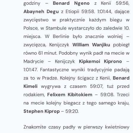
godziny –
Benard Ngeno
z Kenii 59:56,
Abayneh Degu
z Etiopii 59:58. 1:01:44, dające
zwycięstwo w praktycznie każdym biegu w
Polsce, w Stambule wystarczyło do zaledwie 10.
miejsca. W Berlinie było znacznie wolniej –
zwycięzca, Kenijczyk
William Wanjiku
pobiegł
równo 61 minut. Podobny wynik padł na mecie w
Madrycie – Kenijczyk
Kipkemoi Kiprono
–
1:01:47. Fantastyczne wyniki tradycyjnie padają
za to w Pradze. Kolejny ścigacz z Kenii,
Benard
Kimeli
wygrywa z czasem 59:07, tuż przed
rodakiem,
Felixem Kibitokiem
– 59:08. Trzeci
na mecie kolejny biegacz z tego samego kraju,
Stephen Kiprop
– 59:20.
Znakomite czasy padły w pierwszy kwietniowy