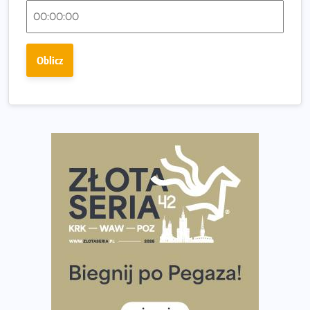
Polsce
Praska 5k Run gospodarzem Mistrzostw Polski
Największy Bieg Powstania Warszawskiego w historii.
Oblicz
Ponad 12 tysięcy uczestników pobiegło dla Bohaterów!
Tętno vs tempo – czym kierować się w bieganiu?
Co ma dużo białka? Produkty, które warto włączyć do
diety
Rozbiegany Olsztyn szykuje się na weekend z
półmaratonem
Już w tę sobotę 35. Bieg Powstania Warszawskiego.
Wystartuje rekordowa liczba uczestników
35. Bieg Powstania Warszawskiego – praktyczny
poradnik przed startem
Ile razy w tygodniu biegać? 3 treningi wystarczą? Jak
często biegać, żeby robić postępy