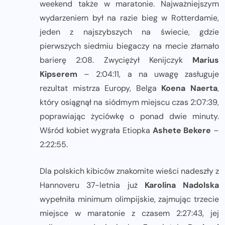
weekend także w maratonie. Najważniejszym
wydarzeniem był na razie bieg w Rotterdamie,
jeden z najszybszych na świecie, gdzie
pierwszych siedmiu biegaczy na mecie złamało
barierę 2:08. Zwyciężył Kenijczyk
Marius
Kipserem
– 2:04:11, a na uwagę zasługuje
rezultat mistrza Europy, Belga
Koena Naerta
,
który osiągnął na siódmym miejscu czas 2:07:39,
poprawiając życiówkę o ponad dwie minuty.
Wśród kobiet wygrała Etiopka
Ashete Bekere
–
2:22:55.
Dla polskich kibiców znakomite wieści nadeszły z
Hannoveru 37-letnia już
Karolina Nadolska
wypełniła minimum olimpijskie, zajmując trzecie
miejsce w maratonie z czasem 2:27:43, jej