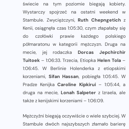
świecie na tym poziomie biegają kobiety.
Wystarczy spojrzeć na ostatni weekend w
Stambule. Zwyciężczyni,
Ruth Chepngetich
z
Kenii, osiągnęła czas 1:05:30, czym złapałaby się
do czołówki prawie każdego polskiego
półmaratonu w kategorii mężczyzn. Druga na
mecie, jej rodaczka
Dorcas Jepchirchir
Tuitoek
– 1:06:33. Trzecia, Etiopka
Helen Tola
–
1:06:45. W Berlinie Holenderka z etiopskimi
korzeniami,
Sifan Hassan
, pobiegła 1:05:45. W
Pradze Kenijka
Caroline Kipkirui
– 1:05:44, a
druga na mecie,
Lonah Salpeter
z Izraela, ale
także z kenijskimi korzeniami – 1:06:09.
Mężczyźni biegają oczywiście o wiele szybciej. W
Stambule dwóch najszybszych złamało barierę