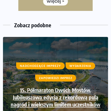
Już w ten weekend! Przed nami Nocny Portowy Maraton
i Półmaraton Szczeciński. Wszystko, co warto wiedzieć
Zobacz podobne
NADCHODZĄCE IMPREZY
WYDARZENIA
ZAPOWIEDZI IMPREZ
Trasa 48. Maratonu Warszawskiego
odkryta. Sprawdzony przebieg i profil
stworzony do szybkiego biegania