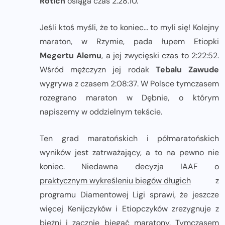
Rotich
osiąga czas 2:28:10.
Jeśli ktoś myśli, że to koniec… to myli się! Kolejny
maraton, w Rzymie, pada łupem Etiopki
Megertu Alemu
, a jej zwycięski czas to 2:22:52.
Wśród mężczyzn jej rodak
Tebalu Zawude
wygrywa z czasem 2:08:37. W Polsce tymczasem
rozegrano maraton w Dębnie, o którym
napiszemy w oddzielnym tekście.
Ten grad maratońskich i półmaratońskich
wyników jest zatrważający, a to na pewno nie
koniec. Niedawna decyzja IAAF o
praktycznym wykreśleniu biegów długich
z
programu Diamentowej Ligi sprawi, że jeszcze
więcej Kenijczyków i Etiopczyków zrezygnuje z
bieżni i zacznie biegać maratony. Tymczasem