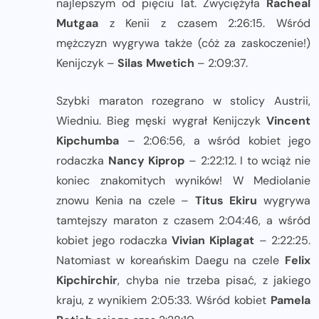
najlepszym od pięciu lat. Zwyciężyła
Racheal
Mutgaa
z Kenii z czasem 2:26:15. Wśród
mężczyzn wygrywa także (cóż za zaskoczenie!)
Kenijczyk –
Silas Mwetich
– 2:09:37.
Szybki maraton rozegrano w stolicy Austrii,
Wiedniu. Bieg męski wygrał Kenijczyk
Vincent
Kipchumba
– 2:06:56, a wśród kobiet jego
rodaczka
Nancy Kiprop
– 2:22:12. I to wciąż nie
koniec znakomitych wyników! W Mediolanie
znowu Kenia na czele –
Titus Ekiru
wygrywa
tamtejszy maraton z czasem 2:04:46, a wśród
kobiet jego rodaczka
Vivian Kiplagat
– 2:22:25.
Natomiast w koreańskim Daegu na czele
Felix
Kipchirchir
, chyba nie trzeba pisać, z jakiego
kraju, z wynikiem 2:05:33. Wśród kobiet
Pamela