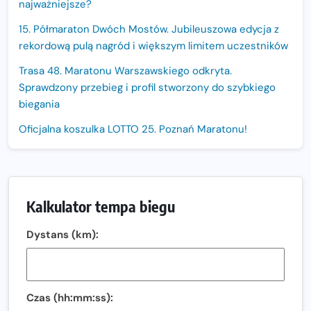
najważniejsze?
15. Półmaraton Dwóch Mostów. Jubileuszowa edycja z
rekordową pulą nagród i większym limitem uczestników
Trasa 48. Maratonu Warszawskiego odkryta.
Sprawdzony przebieg i profil stworzony do szybkiego
biegania
Oficjalna koszulka LOTTO 25. Poznań Maratonu!
Amazfit Balance 3: Kompleksowe narzędzie dla biegacza
i zawodnika Hyrox?
Regeneracja w bieganiu. Co warto o niej wiedzieć?
Kalkulator tempa biegu
Ostatnie wolne miejsca na jubileuszowy Bieg
Dystans (km):
Fabrykanta. Organizatorzy odkrywają trasę dzień po
dniu.
Złota Seria 42 rośnie. Coraz więcej maratończyków
wybiera wyzwanie trzech największych maratonów w
Czas (hh:mm:ss):