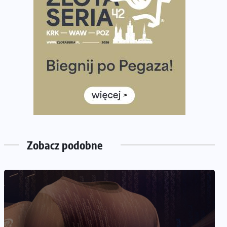
Już w ten weekend! Przed nami Nocny Portowy
Maraton i Półmaraton Szczeciński. Wszystko, co warto
wiedzieć
European Marathon Classics – jak zweryfikować swój
wynik
Medal i koszulka 35. Biegu Powstania Warszawskiego.
Na listach startowych są jeszcze wolne miejsca
Jaki smartwatch dla biegaczy, którzy chcą też przy
okazji trenować pod HYROX?
Jak zaplanować domowe cardio bez przepełniania
Zobacz podobne
mieszkania sprzętem
NADCHODZĄCE IMPREZY
WYDARZENIA