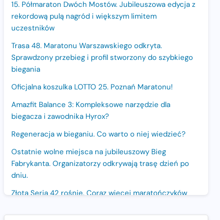
15. Półmaraton Dwóch Mostów. Jubileuszowa edycja z
rekordową pulą nagród i większym limitem
uczestników
Trasa 48. Maratonu Warszawskiego odkryta.
Sprawdzony przebieg i profil stworzony do szybkiego
biegania
Oficjalna koszulka LOTTO 25. Poznań Maratonu!
Amazfit Balance 3: Kompleksowe narzędzie dla
biegacza i zawodnika Hyrox?
Regeneracja w bieganiu. Co warto o niej wiedzieć?
Ostatnie wolne miejsca na jubileuszowy Bieg
Fabrykanta. Organizatorzy odkrywają trasę dzień po
dniu.
Złota Seria 42 rośnie. Coraz więcej maratończyków
wybiera wyzwanie trzech największych maratonów w
Polsce