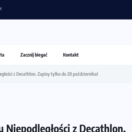
 dla biegacza i zawodnika Hyrox?
eta
Zacznij biegać
Kontakt
łości z Decathlon. Zapisy tylko do 28 października!
 Niepodległości z Decathlon.