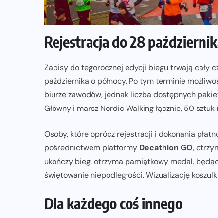
ZAPOWIEDZI IMPREZ
Trasa 48. Maratonu
Rejestracja do 28 październik
Warszawskiego odkryta.
Sprawdzony przebieg i profil
Zapisy do tegorocznej edycji biegu trwają cały c
stworzony do szybkiego biegania
października o północy. Po tym terminie możliwo
biurze zawodów, jednak liczba dostępnych pakie
05-08-2026
Główny i marsz Nordic Walking łącznie, 50 sztuk 
Osoby, które oprócz rejestracji i dokonania płatn
pośrednictwem platformy
Decathlon GO
, otrzy
ukończy bieg, otrzyma pamiątkowy medal, będą
świętowanie niepodległości. Wizualizację koszu
Dla każdego coś innego