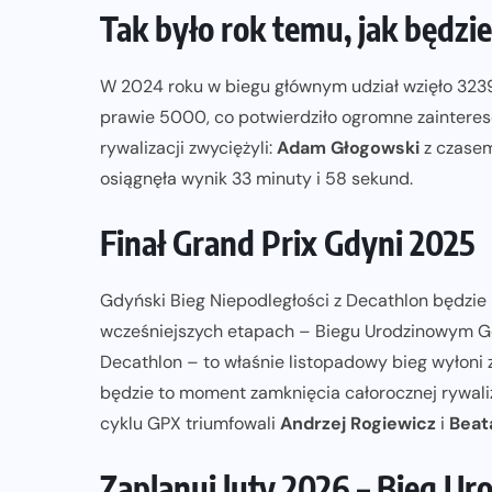
Tak było rok temu, jak będzie
W 2024 roku w biegu głównym udział wzięło 3239 
prawie 5000, co potwierdziło ogromne zaintere
rywalizacji zwyciężyli:
Adam Głogowski
z czasem
osiągnęła wynik 33 minuty i 58 sekund.
Finał Grand Prix Gdyni 2025
Gdyński Bieg Niepodległości z Decathlon będzie 
wcześniejszych etapach – Biegu Urodzinowym Gd
Decathlon – to właśnie listopadowy bieg wyłoni z
będzie to moment zamknięcia całorocznej rywal
cyklu GPX triumfowali
Andrzej Rogiewicz
i
Beat
Zaplanuj luty 2026 – Bieg Ur