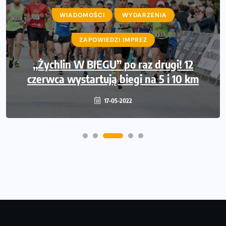
AKTUALNOŚCI
WIADOMOŚCI
INFORMACJE PRASOWE
WYDARZENIA
WIADOMOŚCI
ZAPOWIEDZI IMPREZ
WYDARZENIA
Międzynarodowe gwiazdy lekkiej atletyki
„Żychlin W BIEGU” po raz drugi! 12
czerwca wystartują biegi na 5 i 10 km
na Poznań Athletics Grand Prix!
09-05-2022
17-05-2022