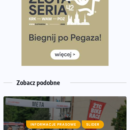
Ponad 12 tysięcy uczestników pobiegło dla Bohaterów!
Tętno vs tempo – czym kierować się w bieganiu?
Co ma dużo białka? Produkty, które warto włączyć do
diety
Rozbiegany Olsztyn szykuje się na weekend z
półmaratonem
Już w tę sobotę 35. Bieg Powstania Warszawskiego.
Wystartuje rekordowa liczba uczestników
Zobacz podobne
INFORMACJE PRASOWE
SLIDER