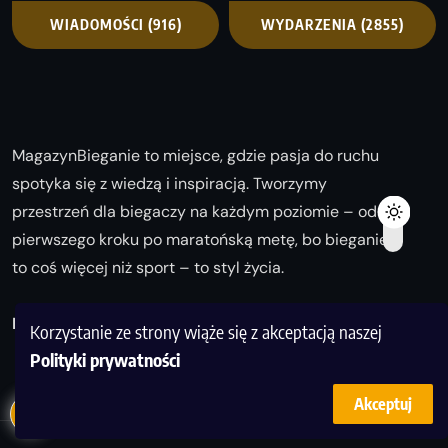
WIADOMOŚCI
(916)
WYDARZENIA
(2855)
MagazynBieganie to miejsce, gdzie pasja do ruchu
spotyka się z wiedzą i inspiracją. Tworzymy
przestrzeń dla biegaczy na każdym poziomie – od
pierwszego kroku po maratońską metę, bo bieganie
to coś więcej niż sport – to styl życia.
Biegaj z nami i odkrywaj swoją najlepszą wersję!
Korzystanie ze strony wiąże się z akceptacją naszej
Polityki prywatności
Akceptuj