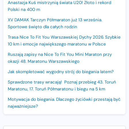
Anastazja Kuś mistrzynią świata U20! Złoto i rekord
Polski na 400 m
XV DAMAK Tarczyn Półmaraton już 13 września.
Sportowe święto dla całych rodzin
Trasa Nice To Fit You Warszawskiej Dychy 2026. Szybkie
10 km i emocje największego maratonu w Polsce
Ruszają zapisy na Nice To Fit You Mini Maraton przy
okazji 48. Maratonu Warszawskiego
Jak skompletować wygodny strój do biegania latem?
Sprawdzone trasy wracają! Poznaj przebieg 43. Toruń
Maratonu, 17. Toruń Półmaratonu i biegu na 5 km
Motywacja do biegania. Dlaczego życiówki przestają być
najważniejsze?
15. Półmaraton Dwóch Mostów. Jubileuszowa edycja z
rekordową pulą nagród i większym limitem uczestników