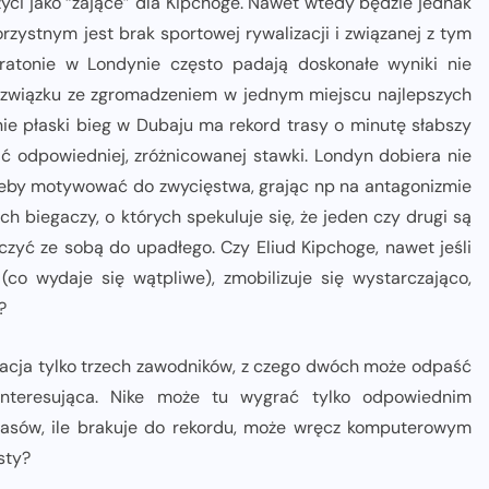
życi jako “zające” dla Kipchoge. Nawet wtedy będzie jednak
orzystnym jest brak sportowej rywalizacji i związanej z tym
ratonie w Londynie często padają doskonałe wyniki nie
 w związku ze zgromadzeniem w jednym miejscu najlepszych
nie płaski bieg w Dubaju ma rekord trasy o minutę słabszy
ić odpowiedniej, zróżnicowanej stawki. Londyn dobiera nie
, żeby motywować do zwycięstwa, grając np na antagonizmie
h biegaczy, o których spekuluje się, że jeden czy drugi są
czyć ze sobą do upadłego. Czy Eliud Kipchoge, nawet jeśli
(co wydaje się wątpliwe), zmobilizuje się wystarczająco,
?
zacja tylko trzech zawodników, z czego dwóch może odpaść
interesująca. Nike może tu wygrać tylko odpowiednim
asów, ile brakuje do rekordu, może wręcz komputerowym
sty?