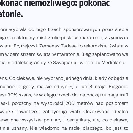
konać niemożliwego: pokonać
tonie.
tóra wybrała do tego trzech sponsorowanych przez siebie
hoge
to aktualny mistrz olimpijski w maratonie, z życiówką
świata, Erytrejczyk Zersenay Tadese to rekordzista świata w
yłym wicemistrzem świata w maratonie. Bieg zaplanowano we
a, niedaleko granicy ze Szwajcarią i w pobliżu Mediolanu.
s. Co ciekawe, nie wybrano jednego dnia, kiedy odbędzie
anującej pogody, ma się odbyć 6, 7. lub 8. maja. Biegacze
jest 90% szans, że w ciągu trzech dni na początku maja trafi
 płaski, położony na wysokości 200 metrów nad poziomem
wieże powietrze i zatrzymują wiatr. Oczekiwana idealna
wnione wszystkie pomiary i certyfikaty, ale, co ciekawe,
lnie uznany. Nie wiadomo na razie, dlaczego, bo jest to