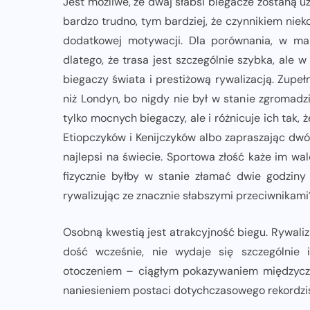
Jest możliwe, że dwaj słabsi biegacze zostaną u
bardzo trudno, tym bardziej, że czynnikiem niek
dodatkowej motywacji. Dla porównania, w ma
dlatego, że trasa jest szczególnie szybka, ale
biegaczy świata i prestiżową rywalizacją. Zupeł
niż Londyn, bo nigdy nie był w stanie zgromadz
tylko mocnych biegaczy, ale i różnicuje ich tak
Etiopczyków i Kenijczyków albo zapraszając dwóc
najlepsi na świecie. Sportowa złość każe im wal
fizycznie byłby w stanie złamać dwie godziny 
rywalizując ze znacznie słabszymi przeciwnikami
Osobną kwestią jest atrakcyjność biegu. Rywali
dość wcześnie, nie wydaje się szczególnie 
otoczeniem – ciągłym pokazywaniem międzycz
naniesieniem postaci dotychczasowego rekordzi