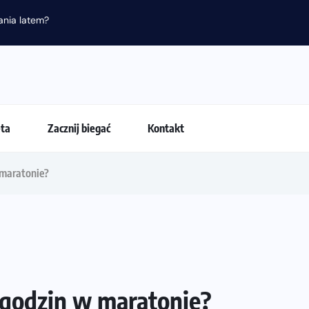
nia latem?
eta
Zacznij biegać
Kontakt
 maratonie?
 godzin w maratonie?