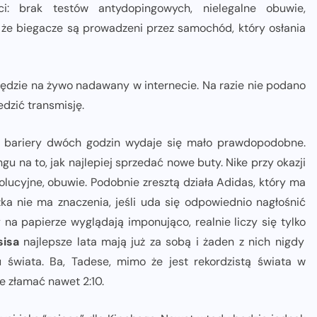
ości: brak testów antydopingowych, nielegalne obuwie,
 że biegacze są prowadzeni przez samochód, który osłania
 będzie na żywo nadawany w internecie. Na razie nie podano
edzić transmisję.
nie bariery dwóch godzin wydaje się mało prawdopodobne.
u na to, jak najlepiej sprzedać nowe buty. Nike przy okazji
lucyjne, obuwie. Podobnie zresztą działa Adidas, który ma
a nie ma znaczenia, jeśli uda się odpowiednio nagłośnić
na papierze wyglądają imponująco, realnie liczy się tylko
sisa
najlepsze lata mają już za sobą i żaden z nich nigdy
u świata. Ba, Tadese, mimo że jest rekordzistą świata w
e złamać nawet 2:10.