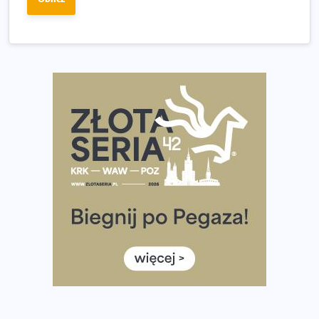
Oficjalna koszulka LOTTO 25. Poznań Maratonu!
Amazfit Balance 3: Kompleksowe narzędzie dla biegacza
i zawodnika Hyrox?
Regeneracja w bieganiu. Co warto o niej wiedzieć?
Ostatnie wolne miejsca na jubileuszowy Bieg
Fabrykanta. Organizatorzy odkrywają trasę dzień po
dniu.
Złota Seria 42 rośnie. Coraz więcej maratończyków
wybiera wyzwanie trzech największych maratonów w
Polsce
Praska 5k Run gospodarzem Mistrzostw Polski
Największy Bieg Powstania Warszawskiego w historii.
Ponad 12 tysięcy uczestników pobiegło dla Bohaterów!
Tętno vs tempo – czym kierować się w bieganiu?