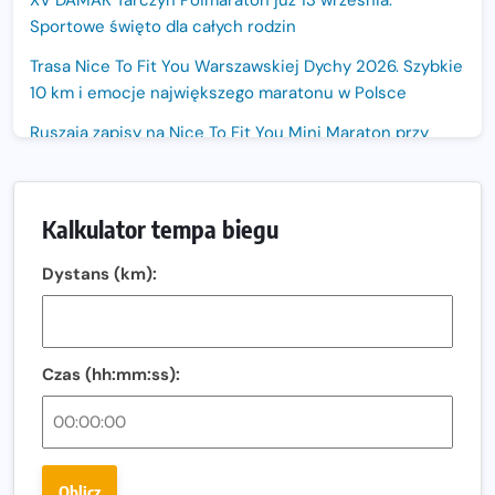
Sportowe święto dla całych rodzin
Trasa Nice To Fit You Warszawskiej Dychy 2026. Szybkie
10 km i emocje największego maratonu w Polsce
Ruszają zapisy na Nice To Fit You Mini Maraton przy
okazji 48. Maratonu Warszawskiego
Jak skompletować wygodny strój do biegania latem?
Kalkulator tempa biegu
Sprawdzone trasy wracają! Poznaj przebieg 43. Toruń
Maratonu, 17. Toruń Półmaratonu i biegu na 5 km
Dystans (km):
Motywacja do biegania. Dlaczego życiówki przestają być
najważniejsze?
15. Półmaraton Dwóch Mostów. Jubileuszowa edycja z
Czas (hh:mm:ss):
rekordową pulą nagród i większym limitem uczestników
Trasa 48. Maratonu Warszawskiego odkryta.
Sprawdzony przebieg i profil stworzony do szybkiego
biegania
Oblicz