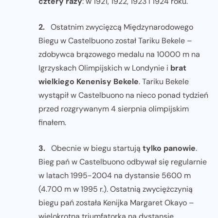
cztery razy
: w 1921, 1922, 1923 i 1924 roku.
2.
Ostatnim zwycięzcą Międzynarodowego
Biegu w Castelbuono został Tariku Bekele –
zdobywca brązowego medalu na 10000 m na
Igrzyskach Olimpijskich w Londynie i
brat
wielkiego Kenenisy Bekele
. Tariku Bekele
wystąpił w Castelbuono na nieco ponad tydzień
przed rozgrywanym 4 sierpnia olimpijskim
finałem.
3.
Obecnie w biegu startują
tylko panowie
.
Bieg pań w Castelbuono odbywał się regularnie
w latach 1995-2004 na dystansie 5600 m
(4.700 m w 1995 r.). Ostatnią zwyciężczynią
biegu pań została Kenijka Margaret Okayo –
wielokrotna triumfatorka na dystansie