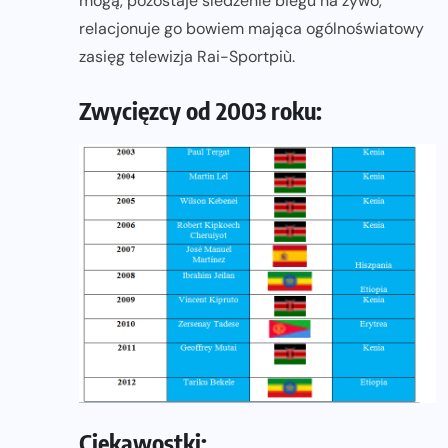
mogą, pozostaje śledzenie biegu na żywo,
relacjonuje go bowiem mająca ogólnoświatowy
zasięg telewizja Rai-Sportpiù.
Zwycięzcy od 2003 roku:
Ciekawostki: