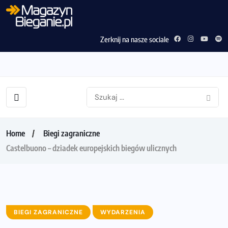
Zerknij na nasze sociale
Home
Biegi zagraniczne
Castelbuono – dziadek europejskich biegów ulicznych
BIEGI ZAGRANICZNE
WYDARZENIA