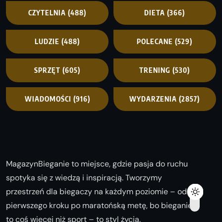
CZYTELNIA
(488)
DIETA
(366)
LUDZIE
(488)
POLECANE
(529)
SPRZĘT
(605)
TRENING
(530)
WIADOMOŚCI
(916)
WYDARZENIA
(2857)
MagazynBieganie to miejsce, gdzie pasja do ruchu
spotyka się z wiedzą i inspiracją. Tworzymy
przestrzeń dla biegaczy na każdym poziomie – od
pierwszego kroku po maratońską metę, bo bieganie
to coś więcej niż sport – to styl życia.