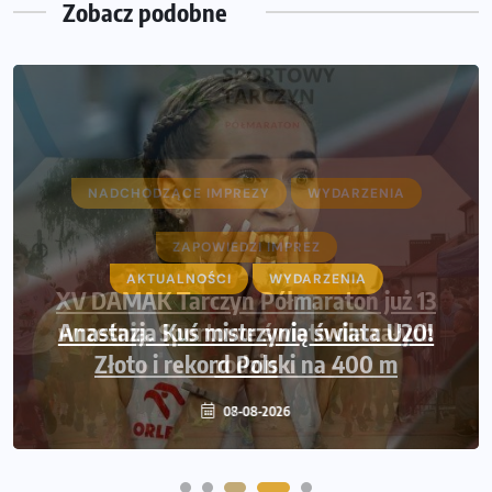
Zobacz podobne
NADCHODZĄCE IMPREZY
WYDARZENIA
ZAPOWIEDZI IMPREZ
XV DAMAK Tarczyn Półmaraton już 13
września. Sportowe święto dla całych
rodzin
07-08-2026