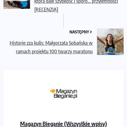
która daje szybkość i sporo… przyjemności
[RECENZJA]
NASTĘPNY
Historie zza kulis: Małgorzata Sobańska w
ramach projektu 100 twarzy maratonu
Magazyn Bieganie (Wszystkie wpisy)