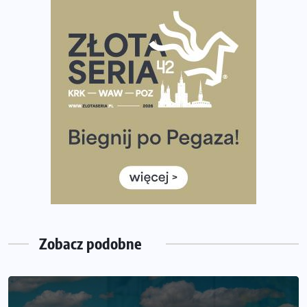
diety
Rozbiegany Olsztyn szykuje się na weekend z
półmaratonem
Już w tę sobotę 35. Bieg Powstania Warszawskiego.
Wystartuje rekordowa liczba uczestników
35. Bieg Powstania Warszawskiego – praktyczny
poradnik przed startem
Ile razy w tygodniu biegać? 3 treningi wystarczą? Jak
często biegać, żeby robić postępy
Już w ten weekend! Przed nami Nocny Portowy Maraton
i Półmaraton Szczeciński. Wszystko, co warto wiedzieć
Zobacz podobne