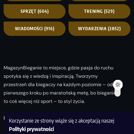
SPRZĘT
(604)
TRENING
(529)
WIADOMOŚCI
(916)
WYDARZENIA
(2852)
MagazynBieganie to miejsce, gdzie pasja do ruchu
spotyka się z wiedzą i inspiracją. Tworzymy
przestrzeń dla biegaczy na każdym poziomie – od
pierwszego kroku po maratońską metę, bo bieganie
to coś więcej niż sport – to styl życia.
Biegaj z nami i odkrywaj swoją najlepszą wersję!
Korzystanie ze strony wiąże się z akceptacją naszej
Polityki prywatności