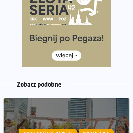
Ponad 12 tysięcy uczestników pobiegło dla Bohaterów!
Tętno vs tempo – czym kierować się w bieganiu?
Co ma dużo białka? Produkty, które warto włączyć do
diety
Rozbiegany Olsztyn szykuje się na weekend z
półmaratonem
Już w tę sobotę 35. Bieg Powstania Warszawskiego.
Wystartuje rekordowa liczba uczestników
Zobacz podobne
NADCHODZĄCE IMPREZY
WYDARZENIA