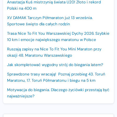
Anastazja Kuś mistrzynią świata U20! Złoto i rekord
Polski na 400 m
XV DAMAK Tarczyn Półmaraton już 13 września.
Sportowe święto dla całych rodzin
Trasa Nice To Fit You Warszawskiej Dychy 2026. Szybkie
10 km i emocje największego maratonu w Polsce
Ruszają zapisy na Nice To Fit You Mini Maraton przy
okazji 48. Maratonu Warszawskiego
Jak skompletować wygodny strój do biegania latem?
Sprawdzone trasy wracają! Poznaj przebieg 43. Toruń
Maratonu, 17. Toruń Półmaratonu i biegu na 5 km
Motywacja do biegania. Dlaczego życiówki przestają być
najważniejsze?
15. Półmaraton Dwóch Mostów. Jubileuszowa edycja z
rekordową pulą nagród i większym limitem uczestników