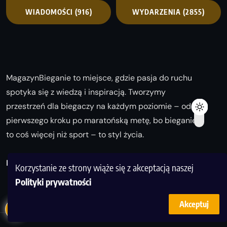
WIADOMOŚCI
(916)
WYDARZENIA
(2855)
MagazynBieganie to miejsce, gdzie pasja do ruchu
spotyka się z wiedzą i inspiracją. Tworzymy
przestrzeń dla biegaczy na każdym poziomie – od
pierwszego kroku po maratońską metę, bo bieganie
to coś więcej niż sport – to styl życia.
Biegaj z nami i odkrywaj swoją najlepszą wersję!
Korzystanie ze strony wiąże się z akceptacją naszej
Polityki prywatności
Akceptuj