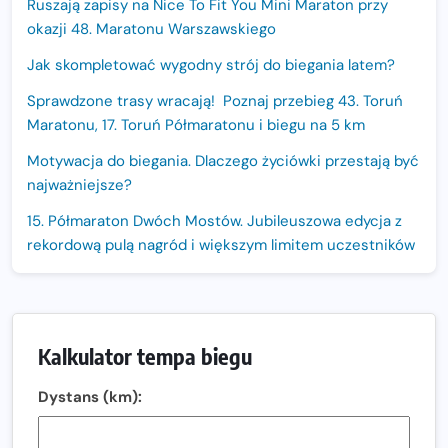
Ruszają zapisy na Nice To Fit You Mini Maraton przy
okazji 48. Maratonu Warszawskiego
Jak skompletować wygodny strój do biegania latem?
Sprawdzone trasy wracają! Poznaj przebieg 43. Toruń
Maratonu, 17. Toruń Półmaratonu i biegu na 5 km
Motywacja do biegania. Dlaczego życiówki przestają być
najważniejsze?
15. Półmaraton Dwóch Mostów. Jubileuszowa edycja z
rekordową pulą nagród i większym limitem uczestników
Trasa 48. Maratonu Warszawskiego odkryta.
Sprawdzony przebieg i profil stworzony do szybkiego
biegania
Kalkulator tempa biegu
Oficjalna koszulka LOTTO 25. Poznań Maratonu!
Dystans (km):
Amazfit Balance 3: Kompleksowe narzędzie dla biegacza
i zawodnika Hyrox?