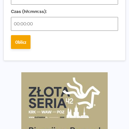
Regeneracja w bieganiu. Co warto o niej wiedzieć?
Czas (hh:mm:ss):
Ostatnie wolne miejsca na jubileuszowy Bieg
Fabrykanta. Organizatorzy odkrywają trasę dzień po
dniu.
Złota Seria 42 rośnie. Coraz więcej maratończyków
Oblicz
wybiera wyzwanie trzech największych maratonów w
Polsce
Praska 5k Run gospodarzem Mistrzostw Polski
Największy Bieg Powstania Warszawskiego w historii.
Ponad 12 tysięcy uczestników pobiegło dla Bohaterów!
Tętno vs tempo – czym kierować się w bieganiu?
Co ma dużo białka? Produkty, które warto włączyć do
diety
Rozbiegany Olsztyn szykuje się na weekend z
półmaratonem