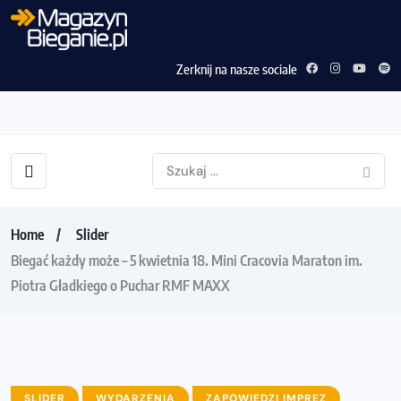
Zerknij na nasze sociale
Home
Slider
Biegać każdy może – 5 kwietnia 18. Mini Cracovia Maraton im.
Piotra Gładkiego o Puchar RMF MAXX
SLIDER
WYDARZENIA
ZAPOWIEDZI IMPREZ