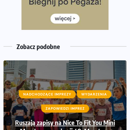
Już w tę sobotę 35. Bieg Powstania Warszawskiego.
Wystartuje rekordowa liczba uczestników
35. Bieg Powstania Warszawskiego – praktyczny
poradnik przed startem
Zobacz podobne
NADCHODZĄCE IMPREZY
NADCHODZĄCE IMPREZY
WYDARZENIA
WYDARZENIA
ZAPOWIEDZI IMPREZ
ZAPOWIEDZI IMPREZ
Ruszają zapisy na Nice To Fit You Mini
Sprawdzone trasy wracają! Poznaj