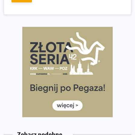
Tętno vs tempo – czym kierować się w bieganiu?
Co ma dużo białka? Produkty, które warto włączyć do
diety
Rozbiegany Olsztyn szykuje się na weekend z
półmaratonem
Już w tę sobotę 35. Bieg Powstania Warszawskiego.
Wystartuje rekordowa liczba uczestników
35. Bieg Powstania Warszawskiego – praktyczny
poradnik przed startem
Ile razy w tygodniu biegać? 3 treningi wystarczą? Jak
często biegać, żeby robić postępy
Już w ten weekend! Przed nami Nocny Portowy Maraton
i Półmaraton Szczeciński. Wszystko, co warto wiedzieć
Zobacz podobne