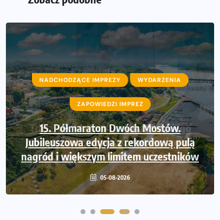
NADCHODZĄCE IMPREZY
NADCHODZĄCE IMPREZY
WYDARZENIA
WYDARZENIA
ZAPOWIEDZI IMPREZ
ZAPOWIEDZI IMPREZ
Trasa 48. Maratonu Warszawskiego
15. Półmaraton Dwóch Mostów.
Jubileuszowa edycja z rekordową pulą
odkryta. Sprawdzony przebieg i profil
nagród i większym limitem uczestników
stworzony do szybkiego biegania
05-08-2026
05-08-2026