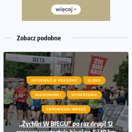
półmaratonem
Już w tę sobotę 35. Bieg Powstania Warszawskiego.
Wystartuje rekordowa liczba uczestników
Zobacz podobne
INFORMACJE PRASOWE
SLIDER
WIADOMOŚCI
WYDARZENIA
ZAPOWIEDZI IMPREZ
„Żychlin W BIEGU” po raz drugi! 12
czerwca wystartują biegi na 5 i 10 km