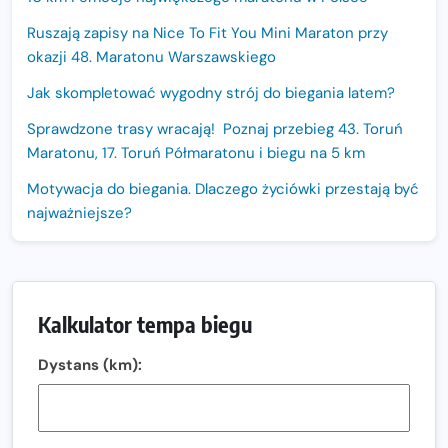
Ruszają zapisy na Nice To Fit You Mini Maraton przy
okazji 48. Maratonu Warszawskiego
Jak skompletować wygodny strój do biegania latem?
Sprawdzone trasy wracają! Poznaj przebieg 43. Toruń
Maratonu, 17. Toruń Półmaratonu i biegu na 5 km
Motywacja do biegania. Dlaczego życiówki przestają być
najważniejsze?
15. Półmaraton Dwóch Mostów. Jubileuszowa edycja z
rekordową pulą nagród i większym limitem uczestników
Trasa 48. Maratonu Warszawskiego odkryta.
Kalkulator tempa biegu
Sprawdzony przebieg i profil stworzony do szybkiego
biegania
Dystans (km):
Oficjalna koszulka LOTTO 25. Poznań Maratonu!
Amazfit Balance 3: Kompleksowe narzędzie dla biegacza