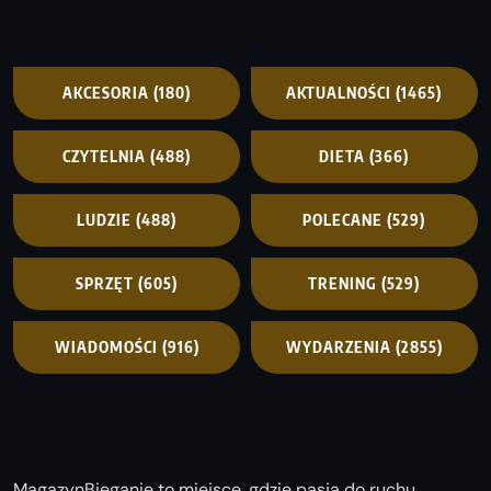
AKCESORIA
(180)
AKTUALNOŚCI
(1465)
CZYTELNIA
(488)
DIETA
(366)
LUDZIE
(488)
POLECANE
(529)
SPRZĘT
(605)
TRENING
(529)
WIADOMOŚCI
(916)
WYDARZENIA
(2855)
MagazynBieganie to miejsce, gdzie pasja do ruchu