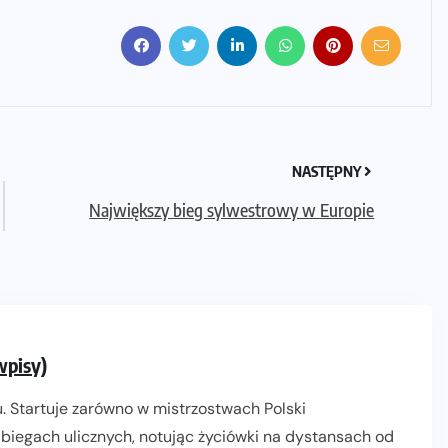
NASTĘPNY
Największy bieg sylwestrowy w Europie
wpisy)
. Startuje zarówno w mistrzostwach Polski
biegach ulicznych, notując życiówki na dystansach od