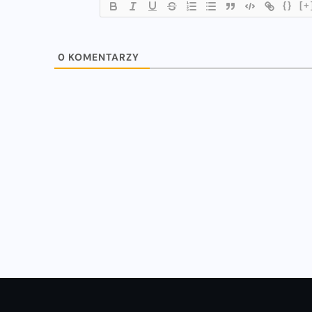
{}
[+
WIADOMOŚCI
0
KOMENTARZY
u
Natalia Kaczmarek i Ewa Swoboda
z nowymi rekordami!
16-07-2023