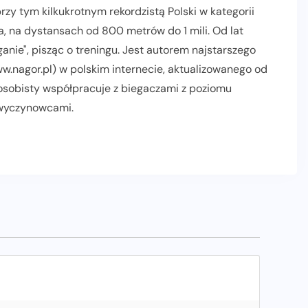
zy tym kilkukrotnym rekordzistą Polski w kategorii
, na dystansach od 800 metrów do 1 mili. Od lat
nie", pisząc o treningu. Jest autorem najstarszego
.nagor.pl) w polskim internecie, aktualizowanego od
 osobisty współpracuje z biegaczami z poziomu
 wyczynowcami.
AKTUALNOŚCI
INFORMACJE PRASOWE
POLECANE
PROMOCJE
RELACJE Z BIEGÓW
SLIDER