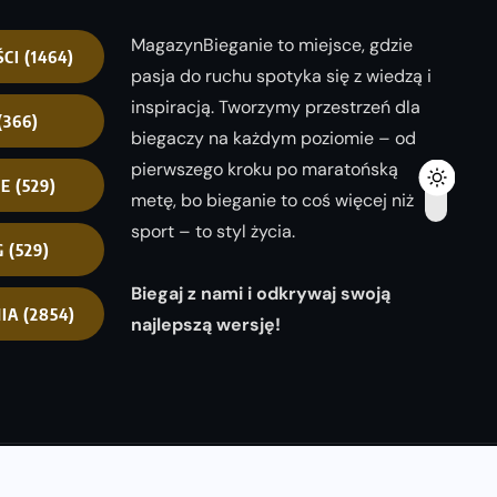
MagazynBieganie to miejsce, gdzie
ŚCI
(1464)
pasja do ruchu spotyka się z wiedzą i
inspiracją. Tworzymy przestrzeń dla
(366)
biegaczy na każdym poziomie – od
pierwszego kroku po maratońską
NE
(529)
metę, bo bieganie to coś więcej niż
sport – to styl życia.
G
(529)
Biegaj z nami i odkrywaj swoją
IA
(2854)
najlepszą wersję!
opyright 2025
magazynbieganie.pl
powered by
FoolProofSoft