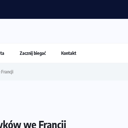
Jak skompletować wygodny strój do biegania latem
eta
Zacznij biegać
Kontakt
Francji
yków we Francji