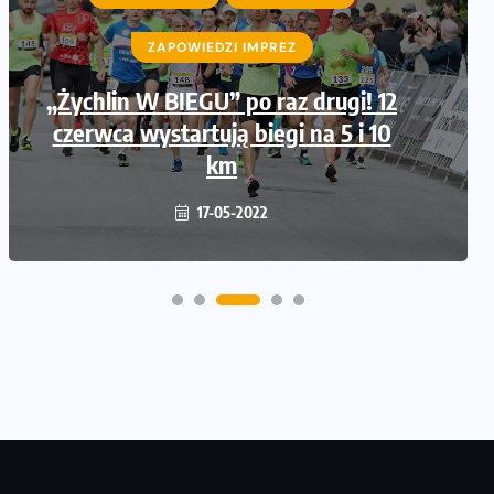
ZAPOWIEDZI IMPREZ
„Żychlin W BIEGU” po raz drugi! 12
czerwca wystartują biegi na 5 i 10
km
17-05-2022