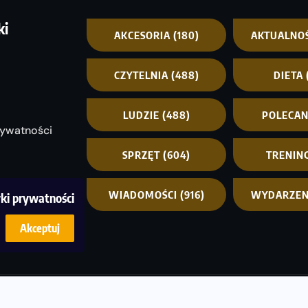
ki
AKCESORIA
(180)
AKTUALNO
CZYTELNIA
(488)
DIETA
LUDZIE
(488)
POLECA
rywatności
SPRZĘT
(604)
TRENIN
WIADOMOŚCI
(916)
WYDARZEN
yki prywatności
Akceptuj
© C