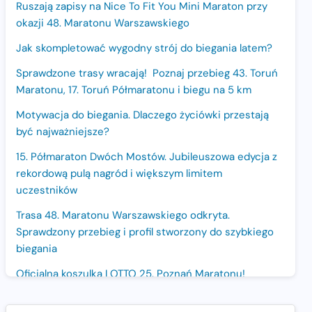
Ruszają zapisy na Nice To Fit You Mini Maraton przy
okazji 48. Maratonu Warszawskiego
Jak skompletować wygodny strój do biegania latem?
Sprawdzone trasy wracają! Poznaj przebieg 43. Toruń
Maratonu, 17. Toruń Półmaratonu i biegu na 5 km
Motywacja do biegania. Dlaczego życiówki przestają
być najważniejsze?
15. Półmaraton Dwóch Mostów. Jubileuszowa edycja z
rekordową pulą nagród i większym limitem
uczestników
Trasa 48. Maratonu Warszawskiego odkryta.
Sprawdzony przebieg i profil stworzony do szybkiego
biegania
Oficjalna koszulka LOTTO 25. Poznań Maratonu!
Amazfit Balance 3: Kompleksowe narzędzie dla