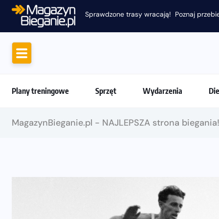
Sprawdzone trasy wracają! Poznaj przebie
Plany treningowe
Sprzęt
Wydarzenia
Di
MagazynBieganie.pl - NAJLEPSZA strona biegania