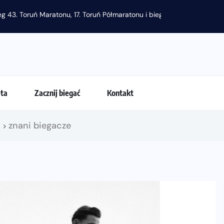
g 43. Toruń Maratonu, 17. Toruń Półmaratonu i biegu na 5 km
eta
Zacznij biegać
Kontakt
!
znani biegacze
>