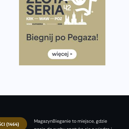
półmaratonem
Już w tę sobotę 35. Bieg Powstania Warszawskiego.
Wystartuje rekordowa liczba uczestników
35. Bieg Powstania Warszawskiego – praktyczny
poradnik przed startem
Ile razy w tygodniu biegać? 3 treningi wystarczą? Jak
często biegać, żeby robić postępy
Już w ten weekend! Przed nami Nocny Portowy
Maraton i Półmaraton Szczeciński. Wszystko, co warto
wiedzieć
MagazynBieganie to miejsce, gdzie
ŚCI
(1464)