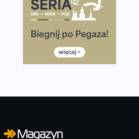
Już w tę sobotę 35. Bieg Powstania Warszawskiego.
Wystartuje rekordowa liczba uczestników
35. Bieg Powstania Warszawskiego – praktyczny
poradnik przed startem
Ile razy w tygodniu biegać? 3 treningi wystarczą? Jak
często biegać, żeby robić postępy
Już w ten weekend! Przed nami Nocny Portowy Maraton
i Półmaraton Szczeciński. Wszystko, co warto wiedzieć