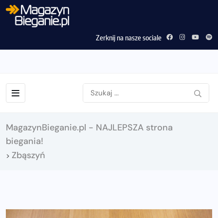
Zerknij na nasze sociale
MagazynBieganie.pl - NAJLEPSZA strona
biegania!
Zbąszyń
>