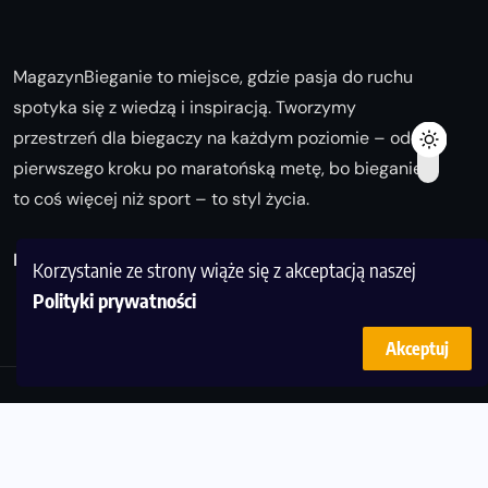
MagazynBieganie to miejsce, gdzie pasja do ruchu
spotyka się z wiedzą i inspiracją. Tworzymy
przestrzeń dla biegaczy na każdym poziomie – od
pierwszego kroku po maratońską metę, bo bieganie
to coś więcej niż sport – to styl życia.
Biegaj z nami i odkrywaj swoją najlepszą wersję!
Korzystanie ze strony wiąże się z akceptacją naszej
Polityki prywatności
Akceptuj
© Copyright 2025
magazynbieganie.pl
powered by
FoolProofSoft