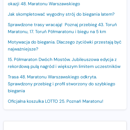
okazji 48. Maratonu Warszawskiego
Jak skompletować wygodny strój do biegania latem?
Sprawdzone trasy wracają! Poznaj przebieg 43. Toruń
Maratonu, 17. Toruń Półmaratonu i biegu na 5 km
Motywacja do biegania. Dlaczego życiówki przestają być
najważniejsze?
15. Półmaraton Dwóch Mostów. Jubileuszowa edycja z
rekordową pulą nagród i większym limitem uczestników
Trasa 48. Maratonu Warszawskiego odkryta.
Sprawdzony przebieg i profil stworzony do szybkiego
biegania
Oficjalna koszulka LOTTO 25. Poznań Maratonu!
Amazfit Balance 3: Kompleksowe narzędzie dla biegacza
i zawodnika Hyrox?
Regeneracja w bieganiu. Co warto o niej wiedzieć?