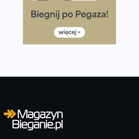
Rozbiegany Olsztyn szykuje się na weekend z
półmaratonem
Już w tę sobotę 35. Bieg Powstania Warszawskiego.
Wystartuje rekordowa liczba uczestników
35. Bieg Powstania Warszawskiego – praktyczny
poradnik przed startem