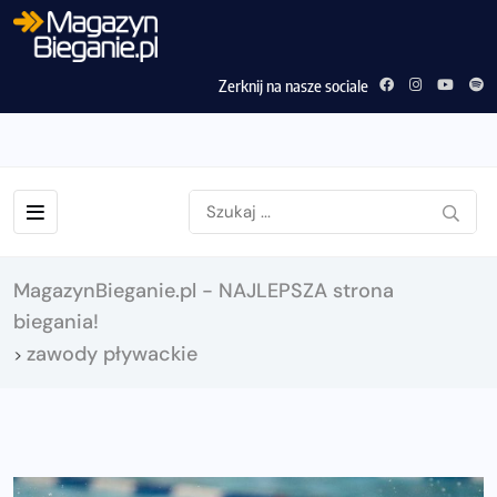
Zerknij na nasze sociale
MagazynBieganie.pl - NAJLEPSZA strona
biegania!
zawody pływackie
>