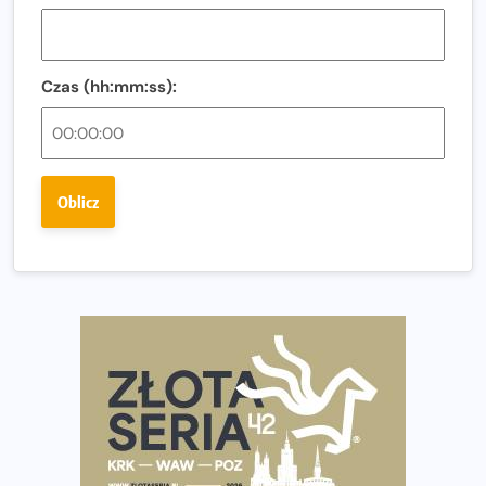
i zawodnika Hyrox?
Regeneracja w bieganiu. Co warto o niej wiedzieć?
Czas (hh:mm:ss):
Ostatnie wolne miejsca na jubileuszowy Bieg
Fabrykanta. Organizatorzy odkrywają trasę dzień po
dniu.
Złota Seria 42 rośnie. Coraz więcej maratończyków
Oblicz
wybiera wyzwanie trzech największych maratonów w
Polsce
Praska 5k Run gospodarzem Mistrzostw Polski
Największy Bieg Powstania Warszawskiego w historii.
Ponad 12 tysięcy uczestników pobiegło dla Bohaterów!
Tętno vs tempo – czym kierować się w bieganiu?
Co ma dużo białka? Produkty, które warto włączyć do
diety