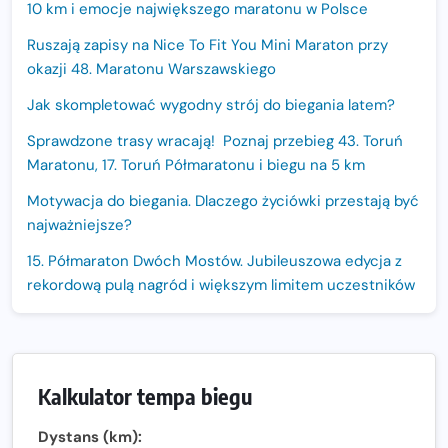
10 km i emocje największego maratonu w Polsce
Ruszają zapisy na Nice To Fit You Mini Maraton przy
okazji 48. Maratonu Warszawskiego
Jak skompletować wygodny strój do biegania latem?
Sprawdzone trasy wracają! Poznaj przebieg 43. Toruń
Maratonu, 17. Toruń Półmaratonu i biegu na 5 km
Motywacja do biegania. Dlaczego życiówki przestają być
najważniejsze?
15. Półmaraton Dwóch Mostów. Jubileuszowa edycja z
rekordową pulą nagród i większym limitem uczestników
Trasa 48. Maratonu Warszawskiego odkryta.
Sprawdzony przebieg i profil stworzony do szybkiego
biegania
Kalkulator tempa biegu
Oficjalna koszulka LOTTO 25. Poznań Maratonu!
Dystans (km):
Amazfit Balance 3: Kompleksowe narzędzie dla biegacza