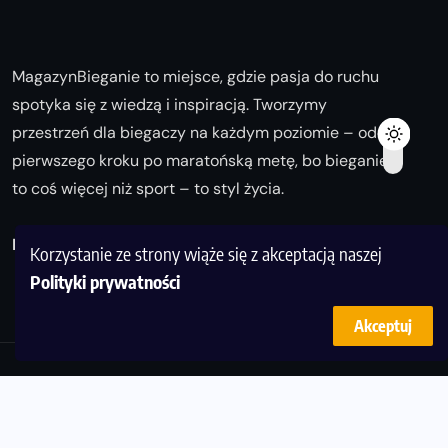
MagazynBieganie to miejsce, gdzie pasja do ruchu
spotyka się z wiedzą i inspiracją. Tworzymy
przestrzeń dla biegaczy na każdym poziomie – od
pierwszego kroku po maratońską metę, bo bieganie
to coś więcej niż sport – to styl życia.
Biegaj z nami i odkrywaj swoją najlepszą wersję!
Korzystanie ze strony wiąże się z akceptacją naszej
Polityki prywatności
Akceptuj
© Copyright 2025
magazynbieganie.pl
powered by
FoolProofSoft