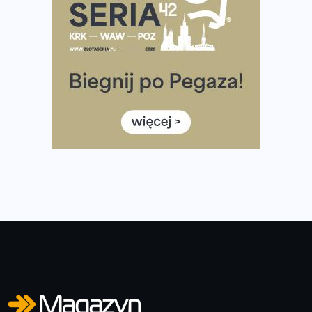
European Marathon Classics – jak zweryfikować swój
wynik
Medal i koszulka 35. Biegu Powstania Warszawskiego. Na
listach startowych są jeszcze wolne miejsca
Jaki smartwatch dla biegaczy, którzy chcą też przy
okazji trenować pod HYROX?
Jak zaplanować domowe cardio bez przepełniania
mieszkania sprzętem