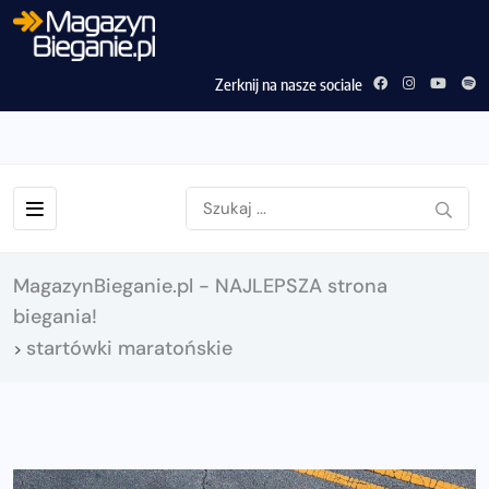
Zerknij na nasze sociale
MagazynBieganie.pl - NAJLEPSZA strona
biegania!
startówki maratońskie
>