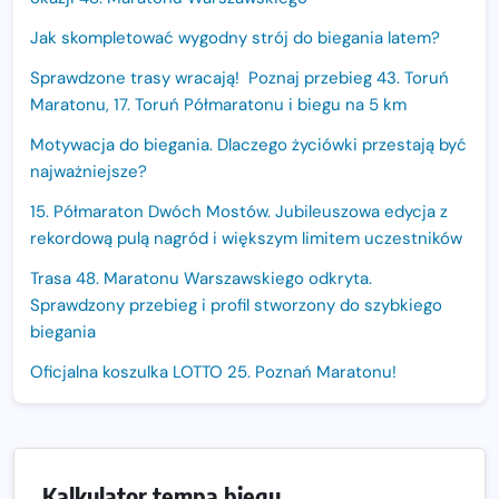
Jak skompletować wygodny strój do biegania latem?
Sprawdzone trasy wracają! Poznaj przebieg 43. Toruń
Maratonu, 17. Toruń Półmaratonu i biegu na 5 km
Motywacja do biegania. Dlaczego życiówki przestają być
najważniejsze?
15. Półmaraton Dwóch Mostów. Jubileuszowa edycja z
rekordową pulą nagród i większym limitem uczestników
Trasa 48. Maratonu Warszawskiego odkryta.
Sprawdzony przebieg i profil stworzony do szybkiego
biegania
Oficjalna koszulka LOTTO 25. Poznań Maratonu!
Amazfit Balance 3: Kompleksowe narzędzie dla biegacza
i zawodnika Hyrox?
Regeneracja w bieganiu. Co warto o niej wiedzieć?
Kalkulator tempa biegu