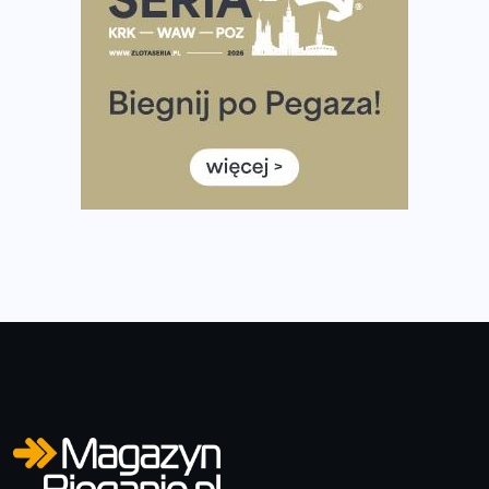
Wystartuje rekordowa liczba uczestników
35. Bieg Powstania Warszawskiego – praktyczny
poradnik przed startem
Ile razy w tygodniu biegać? 3 treningi wystarczą? Jak
często biegać, żeby robić postępy
Już w ten weekend! Przed nami Nocny Portowy Maraton
i Półmaraton Szczeciński. Wszystko, co warto wiedzieć