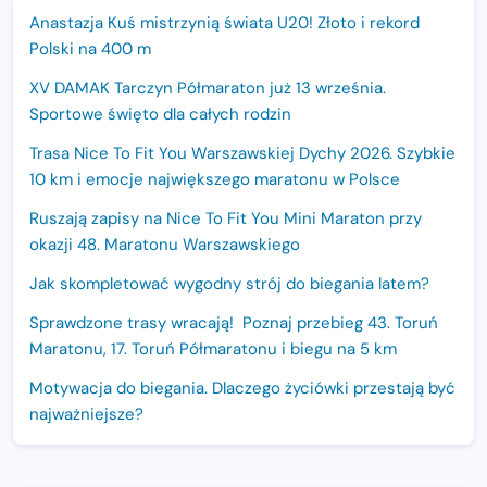
Anastazja Kuś mistrzynią świata U20! Złoto i rekord
Polski na 400 m
XV DAMAK Tarczyn Półmaraton już 13 września.
Sportowe święto dla całych rodzin
Trasa Nice To Fit You Warszawskiej Dychy 2026. Szybkie
10 km i emocje największego maratonu w Polsce
Ruszają zapisy na Nice To Fit You Mini Maraton przy
okazji 48. Maratonu Warszawskiego
Jak skompletować wygodny strój do biegania latem?
Sprawdzone trasy wracają! Poznaj przebieg 43. Toruń
Maratonu, 17. Toruń Półmaratonu i biegu na 5 km
Motywacja do biegania. Dlaczego życiówki przestają być
najważniejsze?
15. Półmaraton Dwóch Mostów. Jubileuszowa edycja z
rekordową pulą nagród i większym limitem uczestników