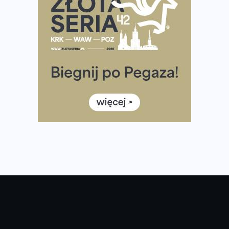
Największy Bieg Powstania Warszawskiego w historii.
Ponad 12 tysięcy uczestników pobiegło dla Bohaterów!
Tętno vs tempo – czym kierować się w bieganiu?
Co ma dużo białka? Produkty, które warto włączyć do
diety
Rozbiegany Olsztyn szykuje się na weekend z
półmaratonem
Już w tę sobotę 35. Bieg Powstania Warszawskiego.
Wystartuje rekordowa liczba uczestników