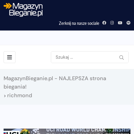
Zerknij na nasze sociale
MagazynBieganie.pl - NAJLEPSZA strona
biegania!
richmond
>