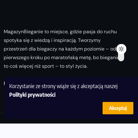
MagazynBieganie to miejsce, gdzie pasja do ruchu
spotyka się z wiedzą i inspiracją. Tworzymy
przestrzeń dla biegaczy na każdym poziomie – od
pierwszego kroku po maratońską metę, bo bieganie
to coś więcej niż sport – to styl życia.
Biegaj z nami i odkrywaj swoją najlepszą wersję!
Korzystanie ze strony wiąże się z akceptacją naszej
Polityki prywatności
Akceptuj
© Copyright 2025
magazynbieganie.pl
powered by
FoolProofSoft