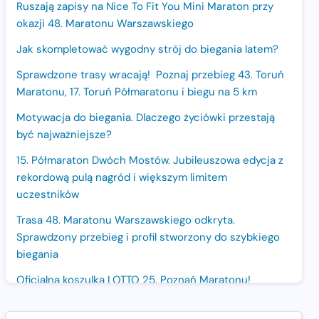
Ruszają zapisy na Nice To Fit You Mini Maraton przy
okazji 48. Maratonu Warszawskiego
Jak skompletować wygodny strój do biegania latem?
Sprawdzone trasy wracają! Poznaj przebieg 43. Toruń
Maratonu, 17. Toruń Półmaratonu i biegu na 5 km
Motywacja do biegania. Dlaczego życiówki przestają
być najważniejsze?
15. Półmaraton Dwóch Mostów. Jubileuszowa edycja z
rekordową pulą nagród i większym limitem
uczestników
Trasa 48. Maratonu Warszawskiego odkryta.
Sprawdzony przebieg i profil stworzony do szybkiego
biegania
Oficjalna koszulka LOTTO 25. Poznań Maratonu!
Amazfit Balance 3: Kompleksowe narzędzie dla