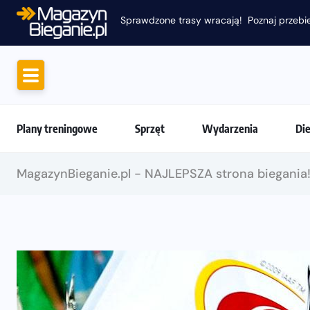
Sprawdzone trasy wracają! Poznaj przebie
Plany treningowe
Sprzęt
Wydarzenia
Di
MagazynBieganie.pl - NAJLEPSZA strona biegania