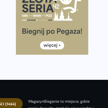
półmaratonem
Już w tę sobotę 35. Bieg Powstania Warszawskiego.
Wystartuje rekordowa liczba uczestników
35. Bieg Powstania Warszawskiego – praktyczny
poradnik przed startem
Ile razy w tygodniu biegać? 3 treningi wystarczą? Jak
często biegać, żeby robić postępy
Już w ten weekend! Przed nami Nocny Portowy
Maraton i Półmaraton Szczeciński. Wszystko, co warto
wiedzieć
MagazynBieganie to miejsce, gdzie
ŚCI
(1464)