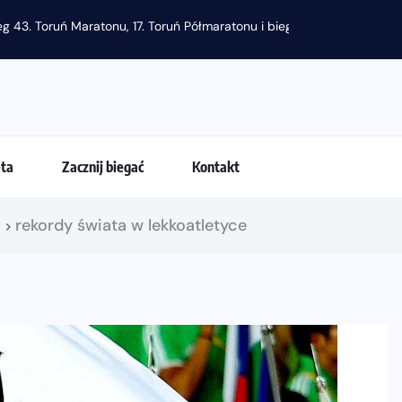
g 43. Toruń Maratonu, 17. Toruń Półmaratonu i biegu na 5 km
eta
Zacznij biegać
Kontakt
!
rekordy świata w lekkoatletyce
>