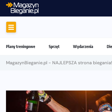
Jak skompletować wygodny strój do bieg
Plany treningowe
Sprzęt
Wydarzenia
Di
MagazynBieganie.pl - NAJLEPSZA strona biegania