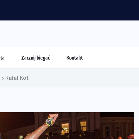
ania latem?
eta
Zacznij biegać
Kontakt
!
Rafał Kot
>