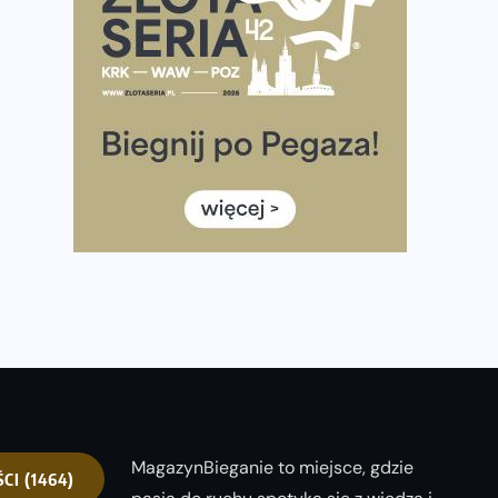
Ponad 12 tysięcy uczestników pobiegło dla Bohaterów!
Tętno vs tempo – czym kierować się w bieganiu?
Co ma dużo białka? Produkty, które warto włączyć do
diety
Rozbiegany Olsztyn szykuje się na weekend z
półmaratonem
Już w tę sobotę 35. Bieg Powstania Warszawskiego.
Wystartuje rekordowa liczba uczestników
35. Bieg Powstania Warszawskiego – praktyczny
poradnik przed startem
MagazynBieganie to miejsce, gdzie
ŚCI
(1464)