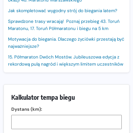
Jak skompletować wygodny strój do biegania latem?
Sprawdzone trasy wracają! Poznaj przebieg 43. Toruń
Maratonu, 17. Toruń Półmaratonu i biegu na 5 km
Motywacja do biegania. Dlaczego życiówki przestają być
najważniejsze?
15. Półmaraton Dwóch Mostów. Jubileuszowa edycja z
rekordową pulą nagród i większym limitem uczestników
Trasa 48. Maratonu Warszawskiego odkryta.
Sprawdzony przebieg i profil stworzony do szybkiego
biegania
Kalkulator tempa biegu
Oficjalna koszulka LOTTO 25. Poznań Maratonu!
Dystans (km):
Amazfit Balance 3: Kompleksowe narzędzie dla biegacza
i zawodnika Hyrox?
Regeneracja w bieganiu. Co warto o niej wiedzieć?