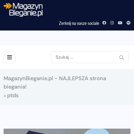
Zerknij na nasze sociale
MagazynBieganie.pl - NAJLEPSZA strona
biegania!
ptds
>