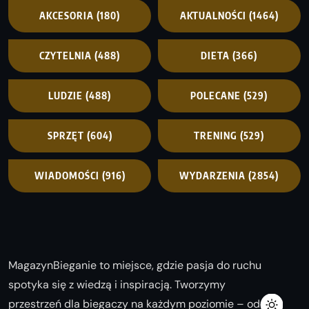
AKCESORIA
(180)
AKTUALNOŚCI
(1464)
CZYTELNIA
(488)
DIETA
(366)
LUDZIE
(488)
POLECANE
(529)
SPRZĘT
(604)
TRENING
(529)
WIADOMOŚCI
(916)
WYDARZENIA
(2854)
MagazynBieganie to miejsce, gdzie pasja do ruchu
spotyka się z wiedzą i inspiracją. Tworzymy
przestrzeń dla biegaczy na każdym poziomie – od