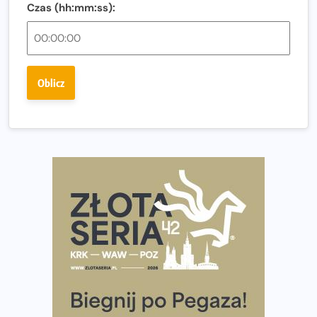
Czas (hh:mm:ss):
Ostatnie wolne miejsca na jubileuszowy Bieg
Fabrykanta. Organizatorzy odkrywają trasę dzień po
dniu.
Złota Seria 42 rośnie. Coraz więcej maratończyków
Oblicz
wybiera wyzwanie trzech największych maratonów w
Polsce
Praska 5k Run gospodarzem Mistrzostw Polski
Największy Bieg Powstania Warszawskiego w historii.
Ponad 12 tysięcy uczestników pobiegło dla Bohaterów!
Tętno vs tempo – czym kierować się w bieganiu?
Co ma dużo białka? Produkty, które warto włączyć do
diety
Rozbiegany Olsztyn szykuje się na weekend z
półmaratonem
Już w tę sobotę 35. Bieg Powstania Warszawskiego.