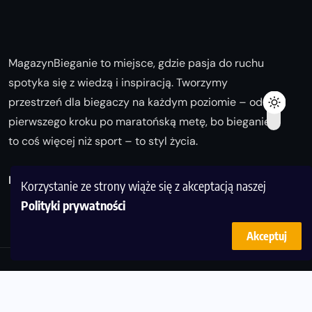
MagazynBieganie to miejsce, gdzie pasja do ruchu
spotyka się z wiedzą i inspiracją. Tworzymy
przestrzeń dla biegaczy na każdym poziomie – od
pierwszego kroku po maratońską metę, bo bieganie
to coś więcej niż sport – to styl życia.
Biegaj z nami i odkrywaj swoją najlepszą wersję!
Korzystanie ze strony wiąże się z akceptacją naszej
Polityki prywatności
Akceptuj
© Copyright 2025
magazynbieganie.pl
powered by
FoolProofSoft