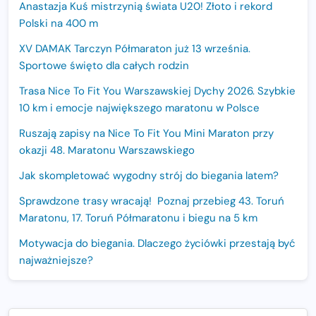
Anastazja Kuś mistrzynią świata U20! Złoto i rekord
Polski na 400 m
XV DAMAK Tarczyn Półmaraton już 13 września.
Sportowe święto dla całych rodzin
Trasa Nice To Fit You Warszawskiej Dychy 2026. Szybkie
10 km i emocje największego maratonu w Polsce
Ruszają zapisy na Nice To Fit You Mini Maraton przy
okazji 48. Maratonu Warszawskiego
Jak skompletować wygodny strój do biegania latem?
Sprawdzone trasy wracają! Poznaj przebieg 43. Toruń
Maratonu, 17. Toruń Półmaratonu i biegu na 5 km
Motywacja do biegania. Dlaczego życiówki przestają być
najważniejsze?
15. Półmaraton Dwóch Mostów. Jubileuszowa edycja z
rekordową pulą nagród i większym limitem uczestników