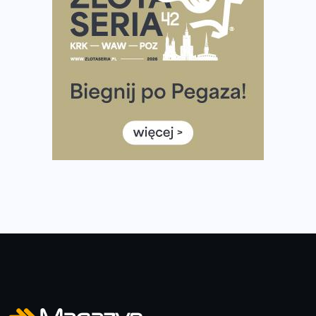
Ponad 12 tysięcy uczestników pobiegło dla Bohaterów!
Tętno vs tempo – czym kierować się w bieganiu?
Co ma dużo białka? Produkty, które warto włączyć do
diety
Rozbiegany Olsztyn szykuje się na weekend z
półmaratonem
Już w tę sobotę 35. Bieg Powstania Warszawskiego.
Wystartuje rekordowa liczba uczestników