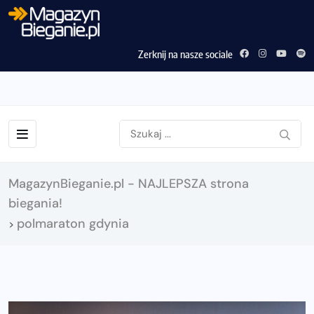
Zerknij na nasze sociale
MagazynBieganie.pl - NAJLEPSZA strona
biegania!
polmaraton gdynia
>